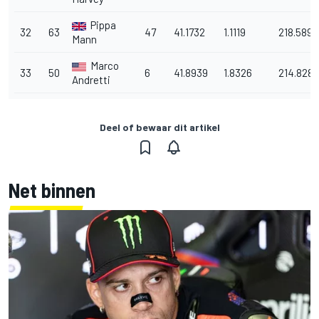
Pippa
32
63
47
41.1732
1.1119
218.589
Mann
Marco
33
50
6
41.8939
1.8326
214.828
Andretti
Deel of bewaar dit artikel
Net binnen