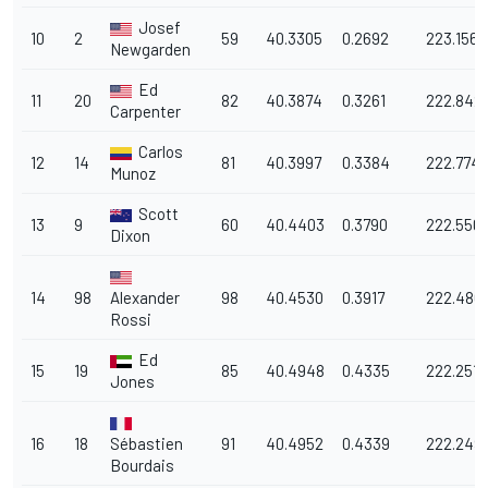
Josef
10
2
59
40.3305
0.2692
223.156
Newgarden
Ed
11
20
82
40.3874
0.3261
222.842
Carpenter
Carlos
12
14
81
40.3997
0.3384
222.774
Munoz
Scott
13
9
60
40.4403
0.3790
222.550
Dixon
14
98
Alexander
98
40.4530
0.3917
222.480
Rossi
Ed
15
19
85
40.4948
0.4335
222.251
Jones
16
18
Sébastien
91
40.4952
0.4339
222.249
Bourdais