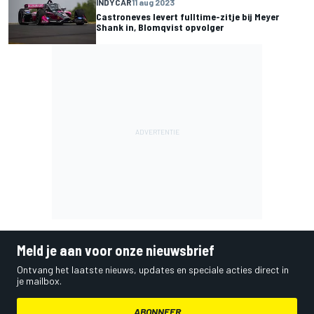
INDYCAR
11 aug 2023
Castroneves levert fulltime-zitje bij Meyer
Shank in, Blomqvist opvolger
Meld je aan voor onze nieuwsbrief
Ontvang het laatste nieuws, updates en speciale acties direct in
je mailbox.
ABONNEER