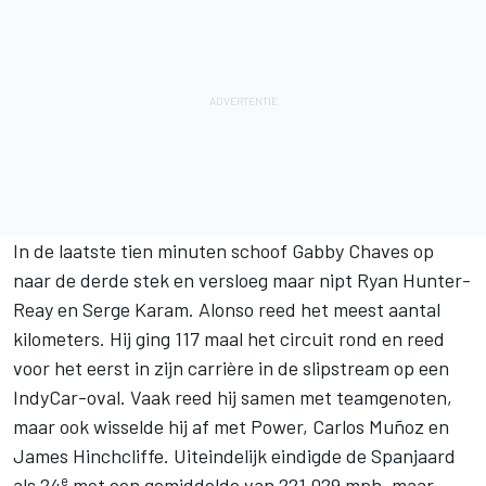
In de laatste tien minuten schoof Gabby Chaves op
naar de derde stek en versloeg maar nipt Ryan Hunter-
Reay en Serge Karam. Alonso reed het meest aantal
kilometers. Hij ging 117 maal het circuit rond en reed
voor het eerst in zijn carrière in de slipstream op een
IndyCar-oval. Vaak reed hij samen met teamgenoten,
maar ook wisselde hij af met Power, Carlos Muñoz en
James Hinchcliffe. Uiteindelijk eindigde de Spanjaard
e
als 24
met een gemiddelde van 221.029 mph, maar