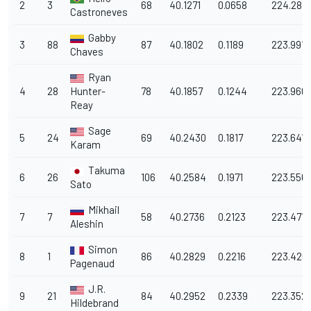
2
3
68
40.1271
0.0658
224.287
Castroneves
Gabby
3
88
87
40.1802
0.1189
223.991
Chaves
Ryan
4
28
Hunter-
78
40.1857
0.1244
223.960
Reay
Sage
5
24
69
40.2430
0.1817
223.641
Karam
Takuma
6
26
106
40.2584
0.1971
223.556
Sato
Mikhail
7
7
58
40.2736
0.2123
223.471
Aleshin
Simon
8
1
86
40.2829
0.2216
223.420
Pagenaud
J.R.
9
21
84
40.2952
0.2339
223.352
Hildebrand