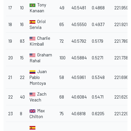
Tony
17
10
49
40.5481
0.4868
221.959
Kanaan
Oriol
18
16
65
40.5550
0.4937
221.921
Servia
Charlie
19
83
72
40.5792
0.5179
221.789
Kimball
Graham
20
15
100
40.5884
0.5271
221.738
Rahal
Juan
21
22
Pablo
58
40.5961
0.5348
221.696
Montoya
Zach
22
40
68
40.6084
0.5471
221.629
Veach
Max
23
8
75
40.6818
0.6205
221.229
Chilton