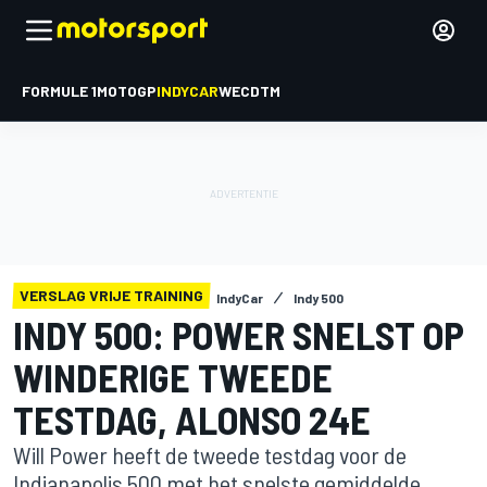
FORMULE 1
MOTOGP
INDYCAR
WEC
DTM
VERSLAG VRIJE TRAINING
IndyCar
Indy 500
INDY 500: POWER SNELST OP
WINDERIGE TWEEDE
TESTDAG, ALONSO 24E
Will Power heeft de tweede testdag voor de
Indianapolis 500 met het snelste gemiddelde