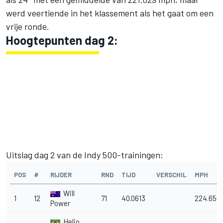
werd veertiende in het klassement als het gaat om een
vrije ronde.
Hoogtepunten dag 2:
Uitslag dag 2 van de Indy 500-trainingen:
POS
#
RIJDER
RND
TIJD
VERSCHIL
MPH
Will
1
12
71
40.0613
224.656
Power
Helio