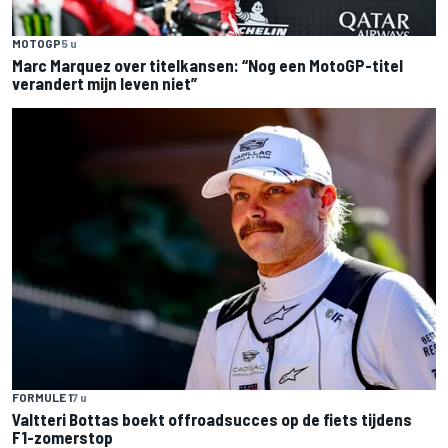
MOTOGP
5 u
Marc Marquez over titelkansen: “Nog een MotoGP-titel
verandert mijn leven niet”
FORMULE 1
7 u
Valtteri Bottas boekt offroadsucces op de fiets tijdens
F1-zomerstop