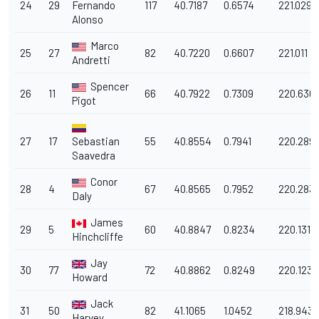
24
29
Fernando
117
40.7187
0.6574
221.029
Alonso
Marco
25
27
82
40.7220
0.6607
221.011
Andretti
Spencer
26
11
66
40.7922
0.7309
220.630
Pigot
27
17
Sebastian
55
40.8554
0.7941
220.289
Saavedra
Conor
28
4
67
40.8565
0.7952
220.283
Daly
James
29
5
60
40.8847
0.8234
220.131
Hinchcliffe
Jay
30
77
72
40.8862
0.8249
220.123
Howard
Jack
31
50
82
41.1065
1.0452
218.943
Harvey