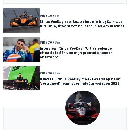
INDYCAR
1 m
Rinus VeeKay zeer knap vierde in IndyCar-race
Mid-Ohio, O’Ward zet McLaren-duel om in winst
INDYCAR
6 m
Interview: Rinus VeeKay: "Uit vervelende
situatie is één van mijn grootste kansen
ontstaan"
INDYCAR
9 m
Officieel: Rinus VeeKay maakt overstap naar
'vertrouwd' team voor IndyCar-seizoen 2026