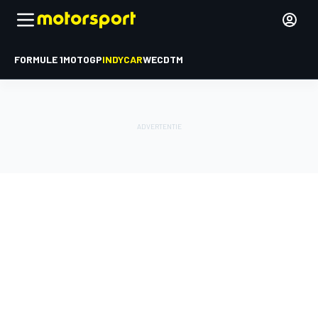
FORMULE 1
MOTOGP
INDYCAR
WEC
DTM