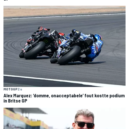
MOTOGP
2 u
Alex Marquez: ‘domme, onacceptabele’ fout kostte podium
in Britse GP