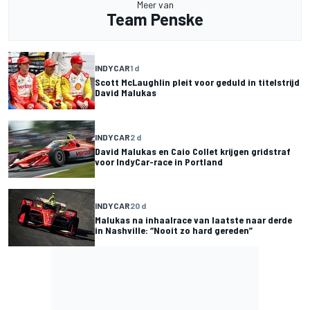
Meer van
Team Penske
INDYCAR
1 d
Scott McLaughlin pleit voor geduld in titelstrijd
David Malukas
INDYCAR
2 d
David Malukas en Caio Collet krijgen gridstraf
voor IndyCar-race in Portland
INDYCAR
20 d
Malukas na inhaalrace van laatste naar derde
in Nashville: “Nooit zo hard gereden”