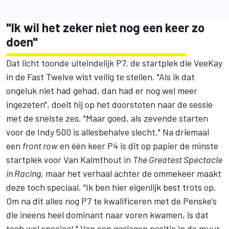
"Ik wil het zeker niet nog een keer zo
doen"
Dat licht toonde uiteindelijk P7, de startplek die VeeKay
in de Fast Twelve wist veilig te stellen. "Als ik dat
ongeluk niet had gehad, dan had er nog wel meer
ingezeten", doelt hij op het doorstoten naar de sessie
met de snelste zes. "Maar goed, als zevende starten
voor de Indy 500 is allesbehalve slecht." Na driemaal
een
front row
en één keer P4 is dit op papier de minste
startplek voor Van Kalmthout in
The Greatest Spectacle
in Racing
, maar het verhaal achter de ommekeer maakt
deze toch speciaal. "Ik ben hier eigenlijk best trots op.
Om na dit alles nog P7 te kwalificeren met de Penske’s
die ineens heel dominant naar voren kwamen, is dat
toch wel speciaal." Van een geslagen positie in de muur