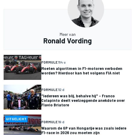
Meer van
Ronald Vording
FORMULE 1
14 u
Moeten algoritmen in F1-motoren verboden
worden? Hierdoor kan het volgens FIA niet
FORMULE 1
2 d
"Iedereen was blij, behalve hij" – Franco
Colapinto deelt veelzeggende anekdote over
Flavio Briatore
UITGELICHT
FORMULE 1
9 d
Waarom de GP van Hongarije was zoals iedere
F1-race in 2026 zou moeten zijn