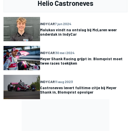
Helio Castroneves
INDYCAR
7 jun 2024
Malukas vindt na ontslag bij McLaren weer
onderdak in IndyCar
INDYCAR
30 mei 2024
Meyer Shank Racing grijpt in: Blomqvist moet
twee races toekijken
INDYCAR
11 aug 2023
Castroneves levert fulltime-zitje bij Meyer
Shank in, Blomqvist opvolger