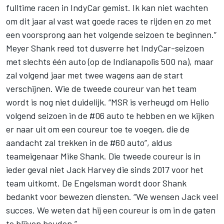
fulltime racen in IndyCar gemist. Ik kan niet wachten
om dit jaar al vast wat goede races te rijden en zo met
een voorsprong aan het volgende seizoen te beginnen.”
Meyer Shank reed tot dusverre het IndyCar-seizoen
met slechts één auto (op de Indianapolis 500 na), maar
zal volgend jaar met twee wagens aan de start
verschijnen. Wie de tweede coureur van het team
wordt is nog niet duidelijk. “MSR is verheugd om Helio
volgend seizoen in de #06 auto te hebben en we kijken
er naar uit om een coureur toe te voegen, die de
aandacht zal trekken in de #60 auto”, aldus
teameigenaar Mike Shank. Die tweede coureur is in
ieder geval niet Jack Harvey die sinds 2017 voor het
team uitkomt. De Engelsman wordt door Shank
bedankt voor bewezen diensten. “We wensen Jack veel
succes. We weten dat hij een coureur is om in de gaten
te blijven houden.”