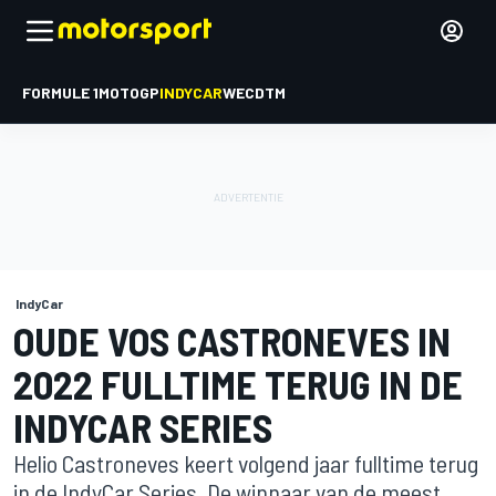
FORMULE 1
MOTOGP
INDYCAR
WEC
DTM
IndyCar
OUDE VOS CASTRONEVES IN
2022 FULLTIME TERUG IN DE
INDYCAR SERIES
Helio Castroneves keert volgend jaar fulltime terug
in de IndyCar Series. De winnaar van de meest