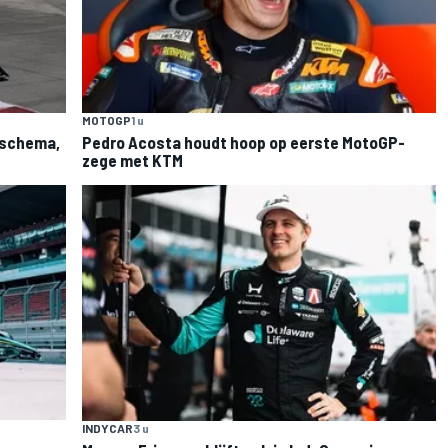
MOTOGP
1 u
: schema,
Pedro Acosta houdt hoop op eerste MotoGP-
zege met KTM
INDYCAR
3 u