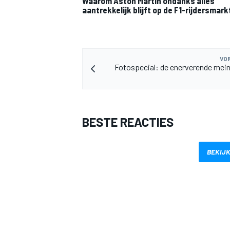
Waarom Aston Martin ondanks alles
aantrekkelijk blijft op de F1-rijdersmark
VOR
Fotospecial: de enerverende mei
MEER RACEKLASSEN
BESTE REACTIES
BEKIJK