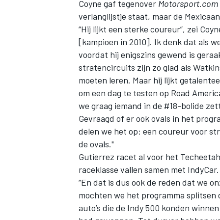
Coyne gaf tegenover
Motorsport.com
verlanglijstje staat, maar de Mexicaa
“Hij lijkt een sterke coureur”, zei Co
[kampioen in 2010]. Ik denk dat als we
voordat hij enigszins gewend is geraak
stratencircuits zijn zo glad als Watki
moeten leren. Maar hij lijkt getalentee
om een dag te testen op Road America
we graag iemand in de #18-bolide zet
Gevraagd of er ook ovals in het progra
delen we het op: een coureur voor st
de ovals."
Gutierrez racet al voor het Techeetah
raceklasse vallen samen met IndyCar. 
“En dat is dus ook de reden dat we o
mochten we het programma splitsen 
auto’s die de Indy 500 konden winnen e