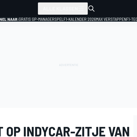
ALLE KLASSEN
NEL NAAR:
GRATIS GP-MANAGERSPEL
F1-KALENDER 2026
MAX VERSTAPPEN
F1-TE
 OP INDYCAR-ZITJE VAN