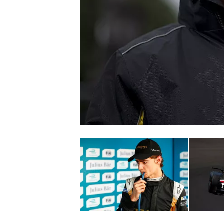
INDYCAR
WEC
DTM