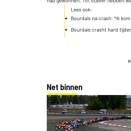
had gewonnen. Tot dusver hebben we de
Lees ook:
Bourdais na crash: "Ik kom
Bourdais crasht hard tijden
D
Net binnen