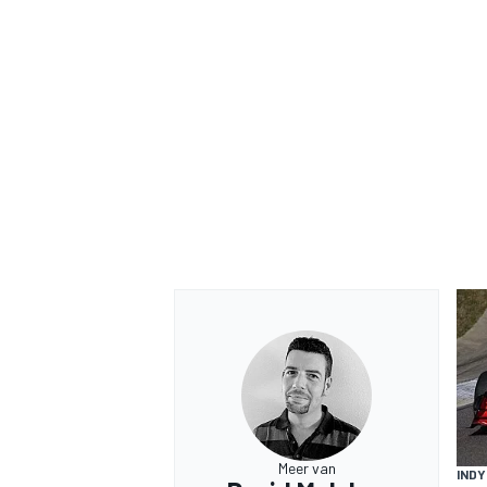
Meer van
IND