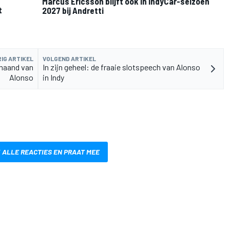
Marcus Ericsson blijft ook in IndyCar-seizoen
t
2027 bij Andretti
IG ARTIKEL
VOLGEND ARTIKEL
maand van
In zijn geheel: de fraaie slotspeech van Alonso
Alonso
in Indy
 ALLE REACTIES EN PRAAT MEE