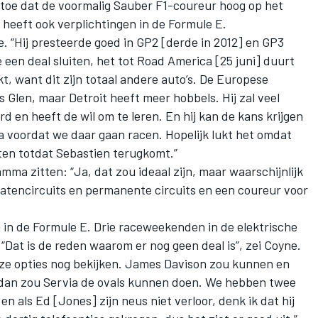
toe dat de voormalig Sauber F1-coureur hoog op het
n heeft ook verplichtingen in de Formule E.
yne. “Hij presteerde goed in GP2 [derde in 2012] en GP3
 een deal sluiten, het tot Road America [25 juni] duurt
t, want dit zijn totaal andere auto’s. De Europese
ns Glen, maar Detroit heeft meer hobbels. Hij zal veel
rd en heeft de wil om te leren. En hij kan de kans krijgen
 voordat we daar gaan racen. Hopelijk lukt het omdat
ten totdat Sebastien terugkomt.”
mma zitten: “Ja, dat zou ideaal zijn, maar waarschijnlijk
ratencircuits en permanente circuits en een coureur voor
 in de Formule E. Drie raceweekenden in de elektrische
“Dat is de reden waarom er nog geen deal is”, zei Coyne.
nze opties nog bekijken. James Davison zou kunnen en
dan zou Servia de ovals kunnen doen. We hebben twee
n als Ed [Jones] zijn neus niet verloor, denk ik dat hij