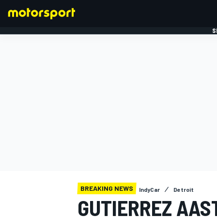
S
FORMULE 1
BREAKING NEWS
IndyCar
Detroit
GUTIERREZ AAST