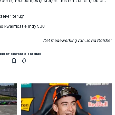
rtig telefoontjes gekregen, dus het ziet er goed uit.”
 zeker terug"
s kwalificatie Indy 500
Met medewerking van David Malsher
eel of bewaar dit artikel