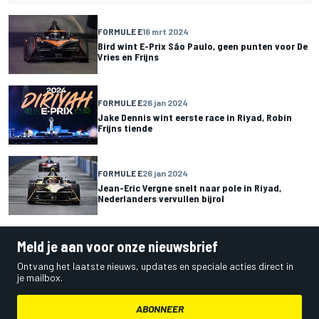
FORMULE E
16 mrt 2024
Bird wint E-Prix São Paulo, geen punten voor De
Vries en Frijns
FORMULE E
26 jan 2024
Jake Dennis wint eerste race in Riyad, Robin
Frijns tiende
FORMULE E
26 jan 2024
Jean-Eric Vergne snelt naar pole in Riyad,
Nederlanders vervullen bijrol
Meld je aan voor onze nieuwsbrief
Ontvang het laatste nieuws, updates en speciale acties direct in
je mailbox.
ABONNEER