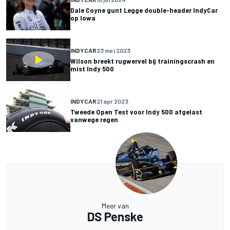
Dale Coyne gunt Legge double-header IndyCar
op Iowa
INDYCAR
23 mei 2023
Wilson breekt rugwervel bij trainingscrash en
mist Indy 500
INDYCAR
21 apr 2023
Tweede Open Test voor Indy 500 afgelast
vanwege regen
Meer van
DS Penske