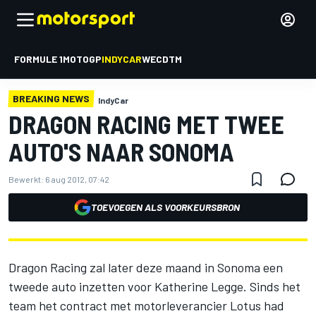
FORMULE 1
MOTOGP
INDYCAR
WEC
DTM
BREAKING NEWS
IndyCar
DRAGON RACING MET TWEE
AUTO'S NAAR SONOMA
Bewerkt:
6 aug 2012, 07:42
TOEVOEGEN ALS VOORKEURSBRON
Dragon Racing zal later deze maand in Sonoma een
tweede auto inzetten voor Katherine Legge. Sinds het
team het contract met motorleverancier Lotus had