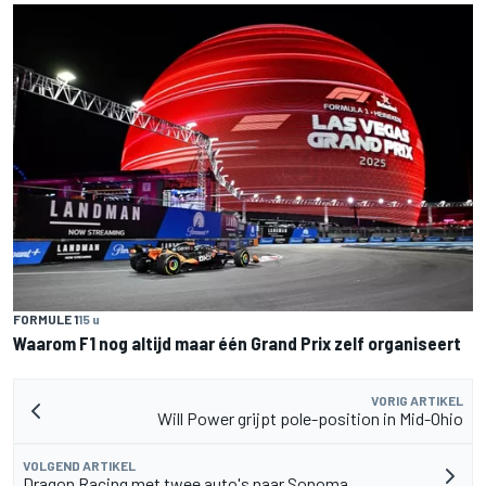
FORMULE 1
15 u
Waarom F1 nog altijd maar één Grand Prix zelf organiseert
VORIG ARTIKEL
Will Power grijpt pole-position in Mid-Ohio
VOLGEND ARTIKEL
Dragon Racing met twee auto's naar Sonoma