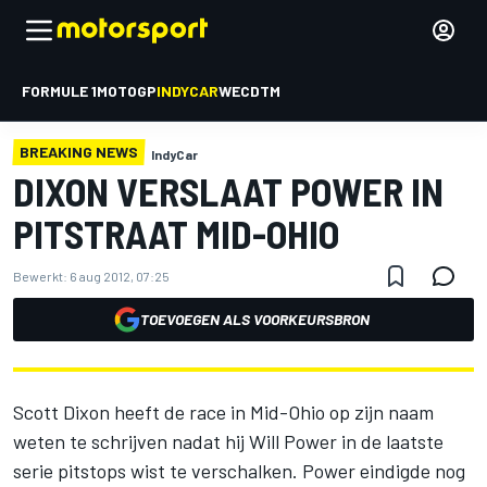
FORMULE 1
MOTOGP
INDYCAR
WEC
DTM
BREAKING NEWS
IndyCar
DIXON VERSLAAT POWER IN
PITSTRAAT MID-OHIO
Bewerkt:
6 aug 2012, 07:25
TOEVOEGEN ALS VOORKEURSBRON
Scott Dixon heeft de race in Mid-Ohio op zijn naam
weten te schrijven nadat hij Will Power in de laatste
serie pitstops wist te verschalken. Power eindigde nog