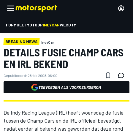
FORMULE 1
MOTOGP
INDYCAR
WEC
DTM
BREAKING NEWS
IndyCar
DETAILS FUSIE CHAMP CARS
EN IRL BEKEND
Gepubliceerd:
28 feb 2008, 06:00
TOEVOEGEN ALS VOORKEURSBRON
De Indy Racing League (IRL) heeft woensdag de fusie
tussen de Champ Cars en de IRL officieel bevestigd,
nadat eerder al bekend was geworden dat deze rond