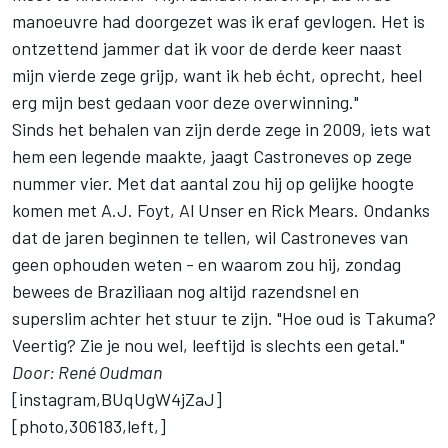
manoeuvre had doorgezet was ik eraf gevlogen. Het is
ontzettend jammer dat ik voor de derde keer naast
mijn vierde zege grijp, want ik heb écht, oprecht, heel
erg mijn best gedaan voor deze overwinning."
Sinds het behalen van zijn derde zege in 2009, iets wat
hem een legende maakte, jaagt Castroneves op zege
nummer vier. Met dat aantal zou hij op gelijke hoogte
komen met A.J. Foyt, Al Unser en Rick Mears. Ondanks
dat de jaren beginnen te tellen, wil Castroneves van
geen ophouden weten - en waarom zou hij, zondag
bewees de Braziliaan nog altijd razendsnel en
superslim achter het stuur te zijn. "Hoe oud is Takuma?
Veertig? Zie je nou wel, leeftijd is slechts een getal."
Door: René Oudman
[instagram,BUqUgW4jZaJ]
[photo,306183,left,]