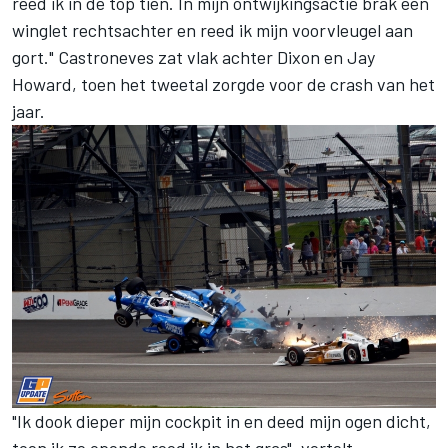
reed ik in de top tien. In mijn ontwijkingsactie brak een
winglet rechtsachter en reed ik mijn voorvleugel aan
gort." Castroneves zat vlak achter Dixon en Jay
Howard, toen het tweetal zorgde voor de crash van het
jaar.
"Ik dook dieper mijn cockpit in en deed mijn ogen dicht,
toen ik ze opende reed ik in het gras", vertelt