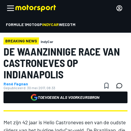
FORMULE 1
MOTOGP
INDYCAR
WEC
DTM
BREAKING NEWS
IndyCar
DE WAANZINNIGE RACE VAN
CASTRONEVES OP
INDIANAPOLIS
René Fagnan
Gepubliceerd:
30 mei 2017, 08:33
TOEVOEGEN ALS VOORKEURSBRON
Met zijn 42 jaar is Helio Castroneves een van de oudste
rijders van het huidige IndyCar-veld. De Braziliaan, die