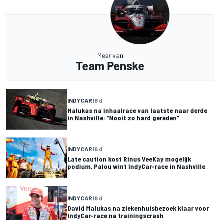
Meer van
Team Penske
INDYCAR
16 d
Malukas na inhaalrace van laatste naar derde
in Nashville: “Nooit zo hard gereden”
INDYCAR
16 d
Late caution kost Rinus VeeKay mogelijk
podium, Palou wint IndyCar-race in Nashville
INDYCAR
18 d
David Malukas na ziekenhuisbezoek klaar voor
IndyCar-race na trainingscrash