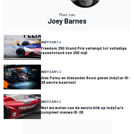
Meer van
Joey Barnes
INDYCAR
3 d
Freedom 250 Grand Prix verlengd tot volledige
raceafstand van 250 mijl
INDYCAR
5 d
Alex Palou en Alexander Rossi geven IndyCar IR-
28 eerste baantest
INDYCAR
6 d
Wat we weten van de eerste blik op IndyCar’s
compleet nieuwe IR-28