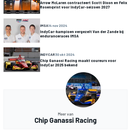
Arrow McLaren contracteert Scott Dixon en Felix
Rosenqvist voor IndyCar-seizoen 2027
IMSA
14 nov 2024
IndyCar-kampioen vergezelt Van der Zande bij
enduranceraces IMSA
INDYCAR
30 okt 2024
Chip Ganassi Racing maakt coureurs voor
IndyCar 2025 bekend
Meer van
Chip Ganassi Racing