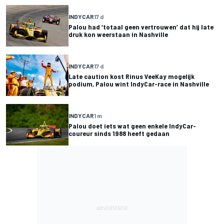
INDYCAR
17 d
Palou had ‘totaal geen vertrouwen’ dat hij late
druk kon weerstaan in Nashville
INDYCAR
17 d
Late caution kost Rinus VeeKay mogelijk
podium, Palou wint IndyCar-race in Nashville
INDYCAR
1 m
Palou doet iets wat geen enkele IndyCar-
coureur sinds 1988 heeft gedaan