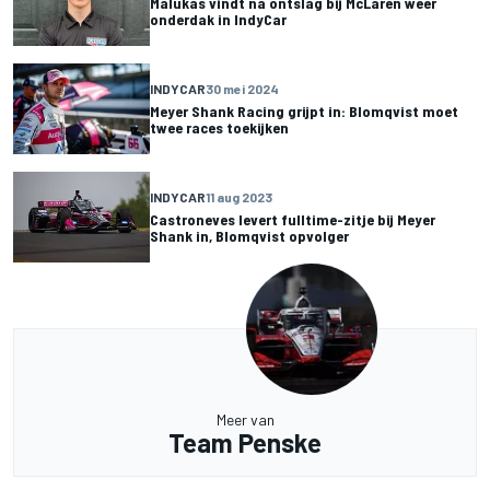
Malukas vindt na ontslag bij McLaren weer
onderdak in IndyCar
INDYCAR
30 mei 2024
Meyer Shank Racing grijpt in: Blomqvist moet
twee races toekijken
INDYCAR
11 aug 2023
Castroneves levert fulltime-zitje bij Meyer
Shank in, Blomqvist opvolger
Meer van
Team Penske