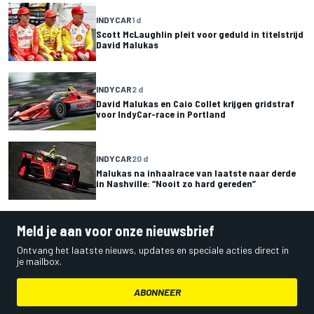
INDYCAR
1 d
Scott McLaughlin pleit voor geduld in titelstrijd
David Malukas
INDYCAR
2 d
David Malukas en Caio Collet krijgen gridstraf
voor IndyCar-race in Portland
INDYCAR
20 d
Malukas na inhaalrace van laatste naar derde
in Nashville: “Nooit zo hard gereden”
Meld je aan voor onze nieuwsbrief
Ontvang het laatste nieuws, updates en speciale acties direct in
je mailbox.
ABONNEER