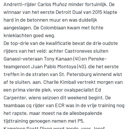
Andretti-rijder Carlos Muñoz minder fortuinlijk. De
winnaar van het eerste Detroit Dual van 2015 klapte
hard in de betonnen muur en was duidelijk
aangeslagen. De Colombiaan kwam met lichte
knieklachten goed weg.
De top-drie van de kwalificatie bevat de drie oudste
rijders van het veld: achter Castroneves sluiten
Ganassi-veteraan Tony Kanaan (41) en Penske-
teamgenoot Juan Pablo Montoya (40), die het eerste
treffen in de straten van St. Petersburg winnend wist
af te sluiten, aan. Charlie Kimball vertrekt morgen van
een prima vierde plek, voor ovalspecialist Ed
Carpenter, wiens seizoen dit weekend begint. De
teambaas cq rijder van ECR was in de vrije training nog
het rapste, maar moest na de allesbepalende
tijdtraining genoegen nemen met P5.
Kampioen Scott Dixon werd zesde, voor Josef