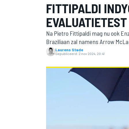
FITTIPALDI IND
EVALUATIETEST
Na Pietro Fittipaldi mag nu ook En
Braziliaan zal namens Arrow McLar
Laurens Stade
Gepubliceerd:
2 nov 2024, 20:41
MOTOGP