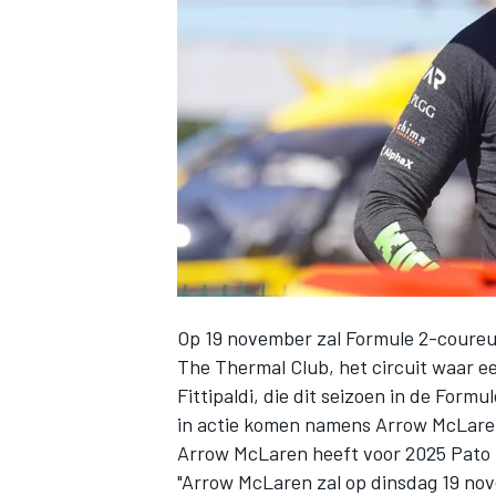
INDYCAR
Op 19 november zal Formule 2-coureur
The Thermal Club, het circuit waar eer
Fittipaldi, die dit seizoen in de Form
WEC
DTM
in actie komen namens Arrow McLaren. 
Arrow McLaren heeft voor 2025
Pato
"Arrow McLaren zal op dinsdag 19 n