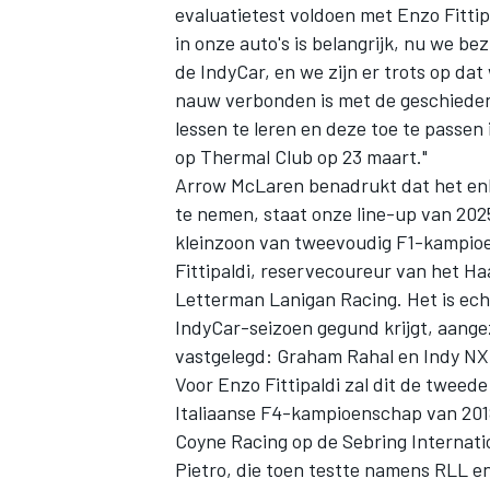
evaluatietest voldoen met Enzo Fittipa
in onze auto's is belangrijk, nu we b
de IndyCar, en we zijn er trots op da
nauw verbonden is met de geschiede
lessen te leren en deze toe te passen
op Thermal Club op 23 maart."
Arrow McLaren benadrukt dat het enkel
te nemen, staat onze line-up van 2025 
kleinzoon van tweevoudig F1-kampioe
Fittipaldi
, reservecoureur van het Ha
Letterman Lanigan Racing
. Het is ec
IndyCar-seizoen gegund krijgt, aange
vastgelegd:
Graham Rahal
en Indy NX
Voor Enzo Fittipaldi zal dit de tweed
Italiaanse F4-kampioenschap van 2018
Coyne Racing
op de Sebring Internati
Pietro, die toen testte namens RLL en