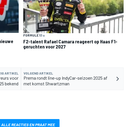
FORMULE 1
3 u
 nieuwe
F2-talent Rafael Camara reageert op Haas F1-
geruchten voor 2027
IG ARTIKEL
VOLGEND ARTIKEL
reurs voor
Prema rondt line-up IndyCar-seizoen 2025 af
025 bekend
met komst Shwartzman
 ALLE REACTIES EN PRAAT MEE