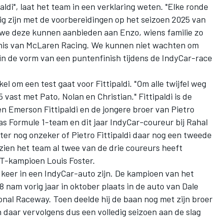
ldi", laat het team in een verklaring weten. "Elke ronde
ezig zijn met de voorbereidingen op het seizoen 2025 van
t we deze kunnen aanbieden aan Enzo, wiens familie zo
nis van McLaren Racing. We kunnen niet wachten om
 in de vorm van een puntenfinish tijdens de IndyCar-race
 om een test gaat voor Fittipaldi. "Om alle twijfel weg
vast met Pato, Nolan en Christian." Fittipaldi is de
n Emerson Fittipaldi en de jongere broer van
Pietro
as Formule 1-team en dit jaar IndyCar-coureur bij
Rahal
hter nog onzeker of Pietro Fittipaldi daar nog een tweede
zien het team al twee van de drie coureurs heeft
T-kampioen Louis Foster.
e keer in een IndyCar-auto zijn. De kampioen van het
 nam vorig jaar in oktober plaats in de auto van
Dale
onal Raceway. Toen deelde hij de baan nog met zijn broer
 daar vervolgens dus een volledig seizoen aan de slag