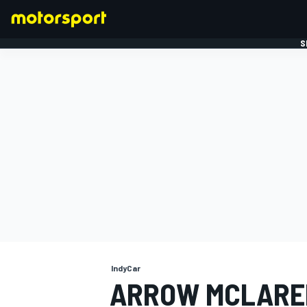
S
FORMULE 1
IndyCar
ARROW MCLARE