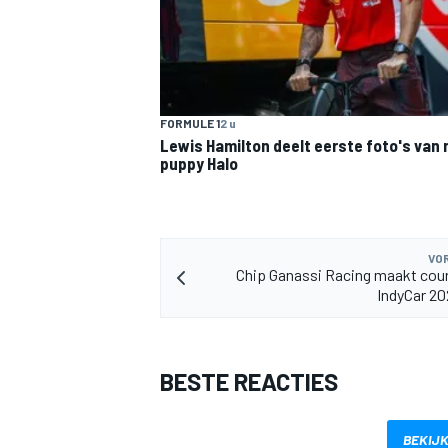
FORMULE 1
2 u
Lewis Hamilton deelt eerste foto's van
puppy Halo
MEER RACEKLASSEN
VOR
Chip Ganassi Racing maakt cou
IndyCar 2
BESTE REACTIES
BEKIJK