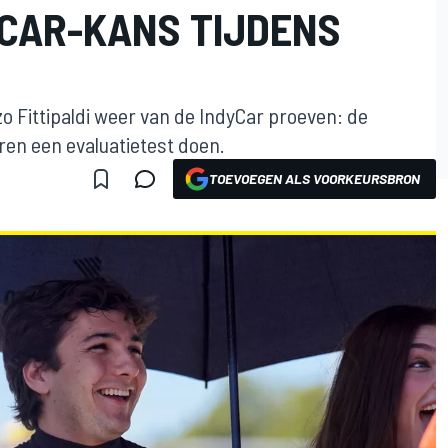
YCAR-KANS TIJDENS
zo Fittipaldi weer van de IndyCar proeven: de
en een evaluatietest doen.
TOEVOEGEN ALS VOORKEURSBRON