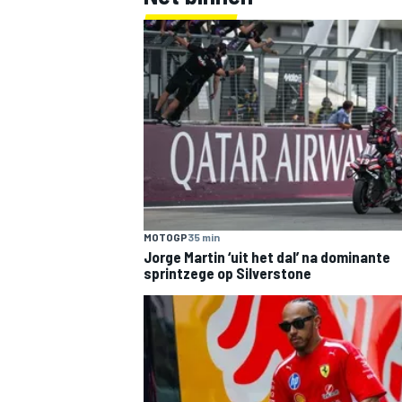
MOTOGP
35 min
Jorge Martin ‘uit het dal’ na dominante
sprintzege op Silverstone