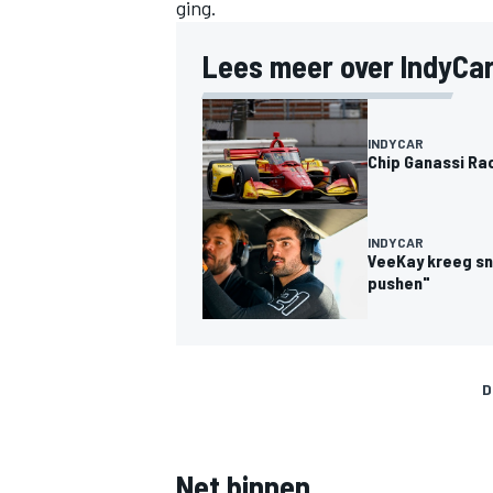
ging.
Lees meer over IndyCar
INDYCAR
Chip Ganassi Ra
INDYCAR
VeeKay kreeg sne
pushen"
D
Net binnen