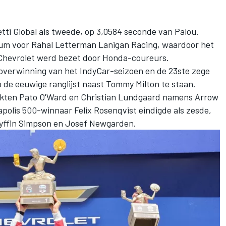
ti Global als tweede, op 3,0584 seconde van Palou.
ium voor
Rahal Letterman Lanigan Racing
, waardoor het
 Chevrolet werd bezet door Honda-coureurs.
 overwinning van het IndyCar-seizoen en de 23ste zege
p de eeuwige ranglijst naast Tommy Milton te staan.
akten Pato O'Ward en
Christian Lundgaard
namens Arrow
napolis 500-winnaar
Felix Rosenqvist
eindigde als zesde,
yffin Simpson
en
Josef Newgarden
.