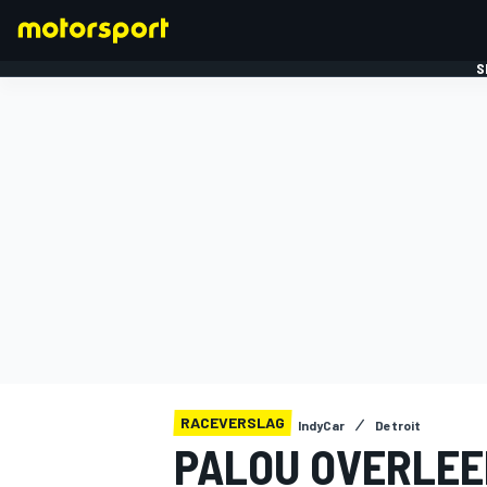
S
FORMULE 1
RACEVERSLAG
IndyCar
Detroit
PALOU OVERLEEF