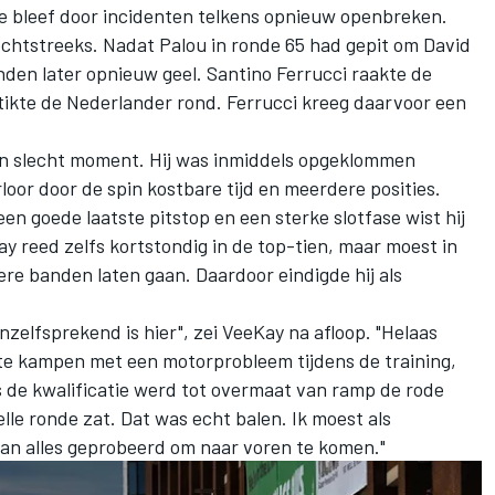
e bleef door incidenten telkens opnieuw openbreken.
chtstreeks. Nadat Palou in ronde 65 had gepit om
David
nden later opnieuw geel.
Santino Ferrucci
raakte de
tikte de Nederlander rond. Ferrucci kreeg daarvoor een
n slecht moment. Hij was inmiddels opgeklommen
loor door de spin kostbare tijd en meerdere posities.
en goede laatste pitstop en een sterke slotfase wist hij
y reed zelfs kortstondig in de top-tien, maar moest in
ere banden laten gaan. Daardoor eindigde hij als
nzelfsprekend is hier", zei VeeKay na afloop. "Helaas
te kampen met een motorprobleem tijdens de training,
ns de kwalificatie werd tot overmaat van ramp de rode
elle ronde zat. Dat was echt balen. Ik moest als
an alles geprobeerd om naar voren te komen."