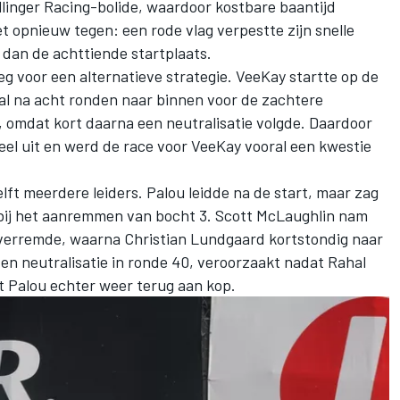
linger Racing
-bolide, waardoor kostbare baantijd
het opnieuw tegen: een rode vlag verpestte zijn snelle
 dan de achttiende startplaats.
eg voor een alternatieve strategie. VeeKay startte op de
l na acht ronden naar binnen voor de zachtere
, omdat kort daarna een neutralisatie volgde. Daardoor
eel uit en werd de race voor VeeKay vooral een kwestie
lft meerdere leiders. Palou leidde na de start, maar zag
 bij het aanremmen van bocht 3.
Scott McLaughlin
nam
h verremde, waarna Christian Lundgaard kortstondig naar
en neutralisatie in ronde 40, veroorzaakt nadat Rahal
 Palou echter weer terug aan kop.