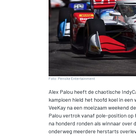
INDYCAR
Foto: Penske Entertainment
Alex Palou
heeft de chaotische IndyC
kampioen hield het hoofd koel in een w
VeeKay
na een moeizaam weekend de 
Palou vertrok vanaf pole-position op 
WEC
DTM
na honderd ronden als winnaar over 
onderweg meerdere herstarts overlev