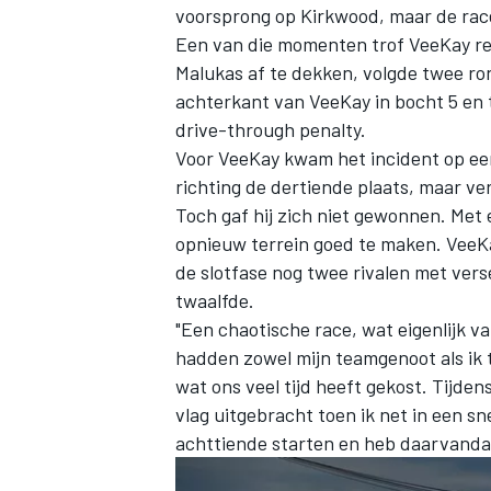
voorsprong op Kirkwood, maar de rac
Een van die momenten trof VeeKay re
Malukas
af te dekken, volgde twee ro
achterkant van VeeKay in bocht 5 en 
drive-through penalty.
Voor VeeKay kwam het incident op ee
richting de dertiende plaats, maar ver
Toch gaf hij zich niet gewonnen. Met e
opnieuw terrein goed te maken. VeeKa
de slotfase nog twee rivalen met vers
twaalfde.
"Een chaotische race, wat eigenlijk va
hadden zowel mijn teamgenoot als ik 
wat ons veel tijd heeft gekost. Tijde
vlag uitgebracht toen ik net in een sn
achttiende starten en heb daarvanda