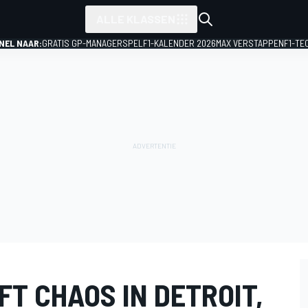
ALLE KLASSEN
NEL NAAR:
GRATIS GP-MANAGERSPEL
F1-KALENDER 2026
MAX VERSTAPPEN
F1-TE
T CHAOS IN DETROIT,