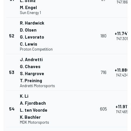
L. Stolz
1'47.186
M. Engel
Sun Energy 1
R. Hardwick
D. Olsen
+11.747
52
180
G. Levorato
1'47.301
C. Lewis
Proton Competition
J. Andretti
G. Chaves
+11.880
53
716
S. Hargrove
1'47.434
T. Preining
Andretti Motorsports
K. Li
A. Fjordbach
+11.911
54
605
L. ten Voorde
1'47.465
K. Bachler
MDK Motorsports