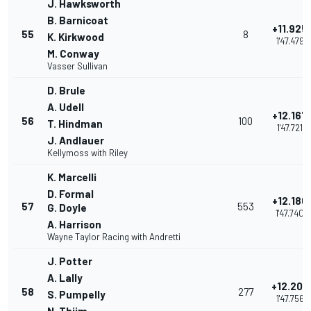
J. Hawksworth
B. Barnicoat
+11.925
55
8
K. Kirkwood
1'47.479
M. Conway
Vasser Sullivan
D. Brule
A. Udell
+12.167
56
100
T. Hindman
1'47.721
J. Andlauer
Kellymoss with Riley
K. Marcelli
D. Formal
+12.186
57
553
G. Doyle
1'47.740
A. Harrison
Wayne Taylor Racing with Andretti
J. Potter
A. Lally
+12.202
58
277
S. Pumpelly
1'47.756