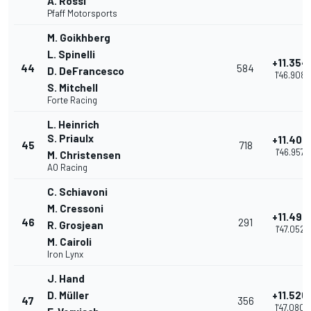
A. Rossi
Pfaff Motorsports
M. Goikhberg
L. Spinelli
+11.354
44
584
D. DeFrancesco
1'46.908
S. Mitchell
Forte Racing
L. Heinrich
S. Priaulx
+11.403
45
718
1'46.957
M. Christensen
AO Racing
C. Schiavoni
M. Cressoni
+11.498
46
291
R. Grosjean
1'47.052
M. Cairoli
Iron Lynx
J. Hand
D. Müller
+11.526
47
356
1'47.080