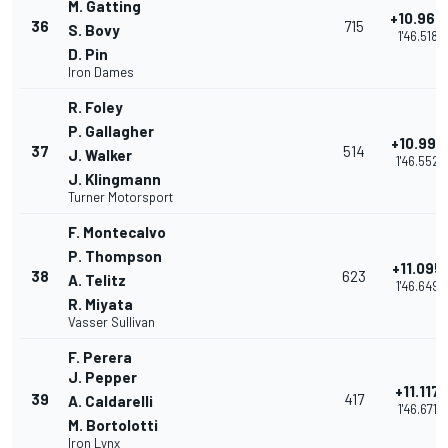
M. Gatting
+10.964
36
715
S. Bovy
1'46.518
D. Pin
Iron Dames
R. Foley
P. Gallagher
+10.998
37
514
J. Walker
1'46.552
J. Klingmann
Turner Motorsport
F. Montecalvo
P. Thompson
+11.095
38
623
A. Telitz
1'46.649
R. Miyata
Vasser Sullivan
F. Perera
J. Pepper
+11.117
39
417
A. Caldarelli
1'46.671
M. Bortolotti
Iron Lynx