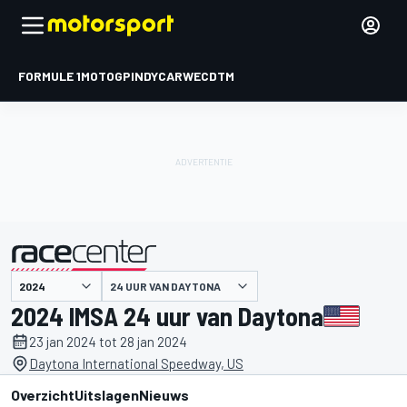
FORMULE 1
MOTOGP
INDYCAR
WEC
DTM
24 UUR VAN DAYTONA
gepresenteerd door
2024 IMSA 24 uur van Daytona
23 jan 2024 tot 28 jan 2024
Daytona International Speedway, US
Overzicht
Uitslagen
Nieuws