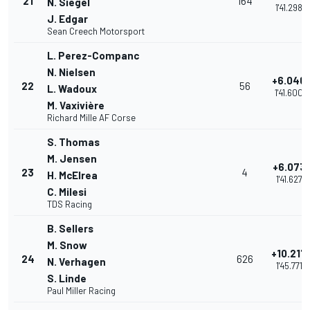
21
164
N. Siegel
1'41.298
J. Edgar
Sean Creech Motorsport
L. Perez-Companc
N. Nielsen
+6.046
22
56
L. Wadoux
1'41.600
M. Vaxivière
Richard Mille AF Corse
S. Thomas
M. Jensen
+6.073
23
4
H. McElrea
1'41.627
C. Milesi
TDS Racing
B. Sellers
M. Snow
+10.217
24
626
N. Verhagen
1'45.771
S. Linde
Paul Miller Racing