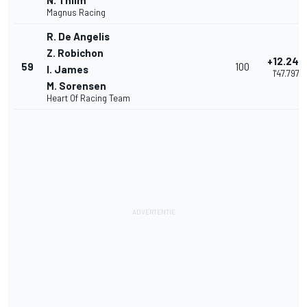
N. Thiim
Magnus Racing
R. De Angelis
Z. Robichon
+12.243
59
100
I. James
1'47.797
M. Sorensen
Heart Of Racing Team