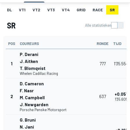
DL
VT1
VT2
VT3
VT4
GRID
RACE
SR
SR
Alle statistieken
POS
COUREURS
RONDE
TIJD
P. Derani
J. Aitken
1
777
1'35.554
T. Blomqvist
Whelen Cadillac Racing
D. Cameron
F. Nasr
+0.051
2
637
M. Campbell
1'35.605
J. Newgarden
Porsche Penske Motorsport
G. Bruni
N. Jani