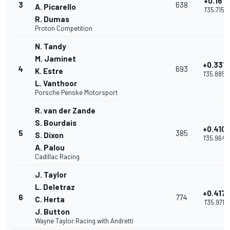
+0.161
3
638
A. Picarello
1'35.715
R. Dumas
Proton Competition
N. Tandy
M. Jaminet
+0.331
4
693
K. Estre
1'35.885
L. Vanthoor
Porsche Penske Motorsport
R. van der Zande
S. Bourdais
+0.410
5
385
S. Dixon
1'35.964
A. Palou
Cadillac Racing
J. Taylor
L. Deletraz
+0.417
6
774
C. Herta
1'35.971
J. Button
Wayne Taylor Racing with Andretti