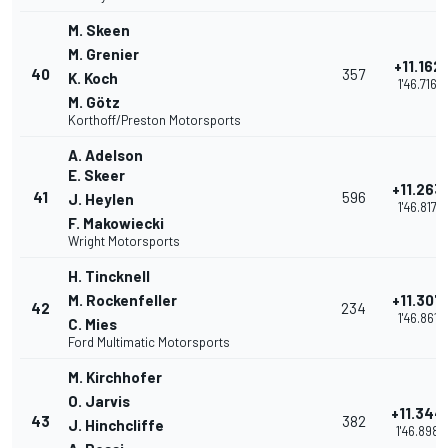
M. Skeen
M. Grenier
+11.162
40
357
K. Koch
1'46.716
M. Götz
Korthoff/Preston Motorsports
A. Adelson
E. Skeer
+11.263
41
596
J. Heylen
1'46.817
F. Makowiecki
Wright Motorsports
H. Tincknell
M. Rockenfeller
+11.307
42
234
1'46.861
C. Mies
Ford Multimatic Motorsports
M. Kirchhofer
O. Jarvis
+11.344
43
382
J. Hinchcliffe
1'46.898