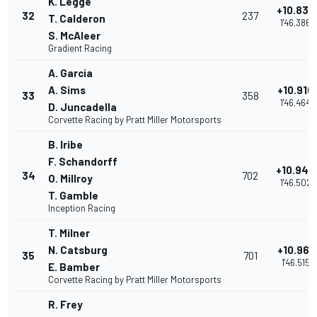
K. Legge
+10.832
32
237
T. Calderon
1'46.386
S. McAleer
Gradient Racing
A. Garcia
A. Sims
+10.910
33
358
1'46.464
D. Juncadella
Corvette Racing by Pratt Miller Motorsports
B. Iribe
F. Schandorff
+10.948
34
702
O. Millroy
1'46.502
T. Gamble
Inception Racing
T. Milner
N. Catsburg
+10.961
35
701
1'46.515
E. Bamber
Corvette Racing by Pratt Miller Motorsports
R. Frey