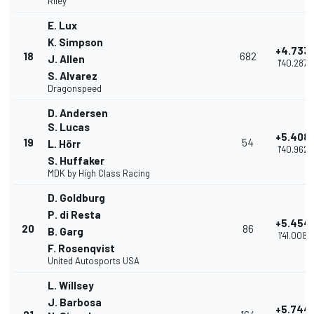
Riley
E. Lux
K. Simpson
+4.733
18
682
J. Allen
1'40.287
S. Alvarez
Dragonspeed
D. Andersen
S. Lucas
+5.408
19
54
L. Hörr
1'40.962
S. Huffaker
MDK by High Class Racing
D. Goldburg
P. di Resta
+5.454
20
86
B. Garg
1'41.008
F. Rosenqvist
United Autosports USA
L. Willsey
J. Barbosa
+5.744