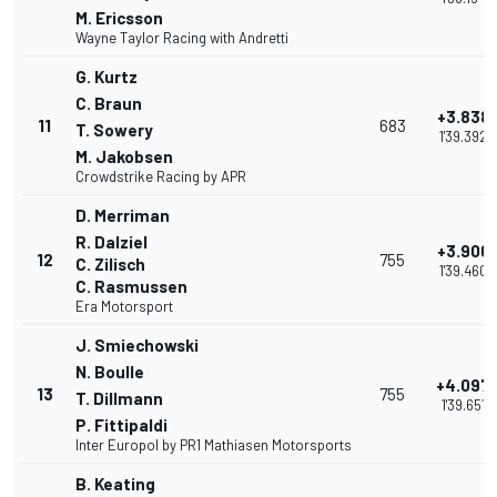
M. Ericsson
Wayne Taylor Racing with Andretti
G. Kurtz
C. Braun
+3.838
11
683
T. Sowery
1'39.392
M. Jakobsen
Crowdstrike Racing by APR
D. Merriman
R. Dalziel
+3.906
12
755
C. Zilisch
1'39.460
C. Rasmussen
Era Motorsport
J. Smiechowski
N. Boulle
+4.097
13
755
T. Dillmann
1'39.651
P. Fittipaldi
Inter Europol by PR1 Mathiasen Motorsports
B. Keating