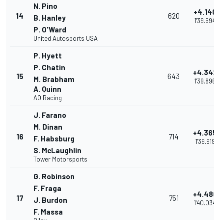
N. Pino
+4.140
14
620
B. Hanley
1'39.694
P. O'Ward
United Autosports USA
P. Hyett
P. Chatin
+4.342
15
643
M. Brabham
1'39.896
A. Quinn
AO Racing
J. Farano
M. Dinan
+4.365
16
714
F. Habsburg
1'39.919
S. McLaughlin
Tower Motorsports
G. Robinson
F. Fraga
+4.480
17
751
J. Burdon
1'40.034
F. Massa