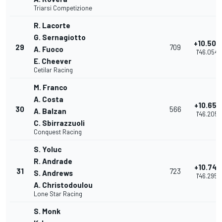
Triarsi Competizione
R. Lacorte
G. Sernagiotto
+10.500
29
709
A. Fuoco
1'46.054
E. Cheever
Cetilar Racing
M. Franco
A. Costa
+10.651
30
566
A. Balzan
1'46.205
C. Sbirrazzuoli
Conquest Racing
S. Yoluc
R. Andrade
+10.741
31
723
S. Andrews
1'46.295
A. Christodoulou
Lone Star Racing
S. Monk