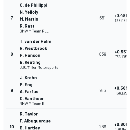
C. de Phillippi
N. Yelloly
+0.499
7
651
M. Martin
1'36.053
R. Rast
BMW M Team RLL
T. van der Helm
R. Westbrook
+0.551
8
638
P. Hanson
1'36.105
B. Keating
JDC/Miller Motorsports
J. Krohn
P. Eng
+0.585
9
763
A. Farfus
1'36.139
D. Vanthoor
BMW M Team RLL
R. Taylor
F. Albuquerque
+0.600
10
289
B. Hartley
1'36.154