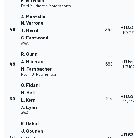
F. Vervisch
Ford Multimatic Motorsports
A. Mantella
N. Varrone
+11.537
48
348
T. Merrill
1'47.091
C. Eastwood
AWA
R. Gunn
A. Riberas
+11.548
49
668
1'47.102
M. Farnbacher
Heart Of Racing Team
O. Fidani
M. Bell
+11.592
50
104
L. Kern
1'47.146
A. Lynn
AWA
K. Habul
J. Gounon
+11.632
51
67