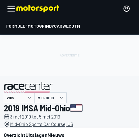
FORMULE 1
MOTOGP
INDYCAR
WEC
DTM
MID-OHIO
gepresenteerd door
2019 IMSA Mid-Ohio
3 mei 2019 tot 5 mei 2019
Mid-Ohio Sports Car Course, US
Overzicht
Uitslagen
Nieuws