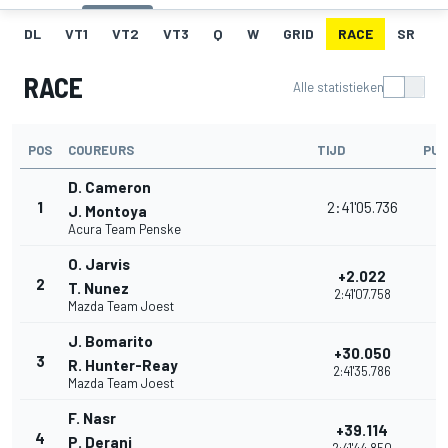
DL
VT1
VT2
VT3
Q
W
GRID
RACE
SR
RACE
Alle statistieken
POS
COUREURS
TIJD
PU
D. Cameron
1
2:41'05.736
J. Montoya
Acura Team Penske
O. Jarvis
+2.022
2
T. Nunez
2:41'07.758
Mazda Team Joest
J. Bomarito
+30.050
3
R. Hunter-Reay
2:41'35.786
Mazda Team Joest
F. Nasr
+39.114
4
P. Derani