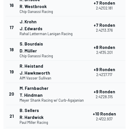
+7 Ronden
16
R. Westbrook
2:42'02.181
Chip Ganassi Racing
J. Krohn
+7 Ronden
17
J. Edwards
2:42'13.376
Rahal Letterman Lanigan Racing
S. Bourdais
+8 Ronden
18
D. Müller
2:41'35.201
Chip Ganassi Racing
R. Heistand
+9 Ronden
19
J. Hawksworth
2:42'27.717
AIM Vasser Sullivan
M. Farnbacher
+9 Ronden
20
T. Hindman
2:42'28.315
Meyer Shank Racing w/ Curb-Agajanian
B. Sellers
+10 Ronden
21
R. Hardwick
2:41'22.937
Paul Miller Racing