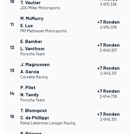
10
T. Vautier
2:41'31.336
JDC/Miller Motorsports
M. McMurry
+7 Ronden
11
E. Lux
2:41'15.078
PR1 Mathiasen Motorsports
E. Bamber
+7 Ronden
12
L. Vanthoor
2:41'40.977
Porsche Team
J. Magnussen
+7 Ronden
13
A. Garcia
2:41'43.317
Corvette Racing
P. Pilet
+7 Ronden
14
N. Tandy
2:41'44.739
Porsche Team
T. Blomqvist
+7 Ronden
15
C. de Phillippi
2:41'45.351
Rahal Letterman Lanigan Racing
R. Briscoe