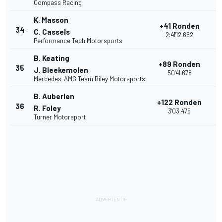
Compass Racing
K. Masson
+41 Ronden
34
C. Cassels
2:41'12.662
Performance Tech Motorsports
B. Keating
+89 Ronden
35
J. Bleekemolen
50'41.678
Mercedes-AMG Team Riley Motorsports
B. Auberlen
+122 Ronden
36
R. Foley
3'03.475
Turner Motorsport