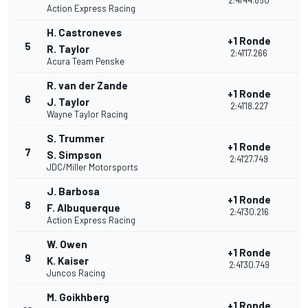
2:41'44.850
Action Express Racing
H. Castroneves
+1 Ronde
5
R. Taylor
2:41'17.266
Acura Team Penske
R. van der Zande
+1 Ronde
6
J. Taylor
2:41'18.227
Wayne Taylor Racing
S. Trummer
+1 Ronde
7
S. Simpson
2:41'27.749
JDC/Miller Motorsports
J. Barbosa
+1 Ronde
8
F. Albuquerque
2:41'30.216
Action Express Racing
W. Owen
+1 Ronde
9
K. Kaiser
2:41'30.749
Juncos Racing
M. Goikhberg
+1 Ronde