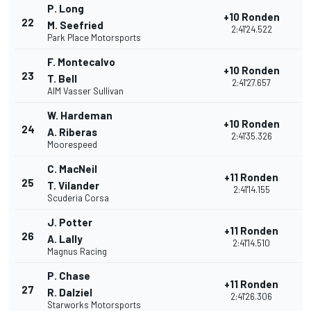
P. Long
+10 Ronden
22
M. Seefried
2:41'24.522
Park Place Motorsports
F. Montecalvo
+10 Ronden
23
T. Bell
2:41'27.657
AIM Vasser Sullivan
W. Hardeman
+10 Ronden
24
A. Riberas
2:41'35.326
Moorespeed
C. MacNeil
+11 Ronden
25
T. Vilander
2:41'14.155
Scuderia Corsa
J. Potter
+11 Ronden
26
A. Lally
2:41'14.510
Magnus Racing
P. Chase
+11 Ronden
27
R. Dalziel
2:41'26.306
Starworks Motorsports