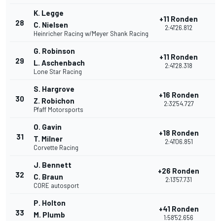
K. Legge
+11 Ronden
28
C. Nielsen
2:41'26.812
Heinricher Racing w/Meyer Shank Racing
G. Robinson
+11 Ronden
29
L. Aschenbach
2:41'28.318
Lone Star Racing
S. Hargrove
+16 Ronden
30
Z. Robichon
2:32'54.727
Pfaff Motorsports
O. Gavin
+18 Ronden
31
T. Milner
2:41'06.851
Corvette Racing
J. Bennett
+26 Ronden
32
C. Braun
2:13'57.731
CORE autosport
P. Holton
+41 Ronden
33
M. Plumb
1:58'52.656