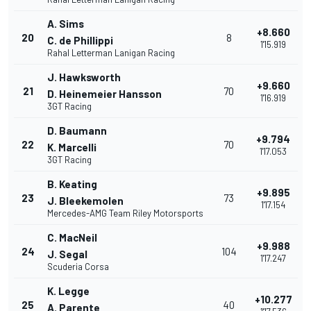
A. Sims
+8.660
20
8
C. de Phillippi
1'15.919
Rahal Letterman Lanigan Racing
J. Hawksworth
+9.660
21
70
D. Heinemeier Hansson
1'16.919
3GT Racing
D. Baumann
+9.794
22
70
K. Marcelli
1'17.053
3GT Racing
B. Keating
+9.895
23
73
J. Bleekemolen
1'17.154
Mercedes-AMG Team Riley Motorsports
C. MacNeil
+9.988
24
104
J. Segal
1'17.247
Scuderia Corsa
K. Legge
+10.277
25
40
A. Parente