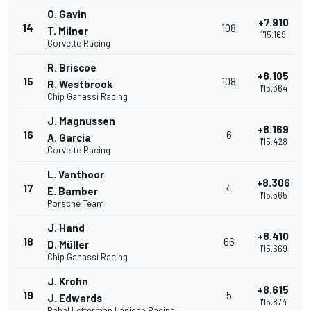
O. Gavin
+7.910
14
108
T. Milner
1'15.169
Corvette Racing
R. Briscoe
+8.105
15
108
R. Westbrook
1'15.364
Chip Ganassi Racing
J. Magnussen
+8.169
16
6
A. Garcia
1'15.428
Corvette Racing
L. Vanthoor
+8.306
17
4
E. Bamber
1'15.565
Porsche Team
J. Hand
+8.410
18
66
D. Müller
1'15.669
Chip Ganassi Racing
J. Krohn
+8.615
19
5
J. Edwards
1'15.874
Rahal Letterman Lanigan Racing