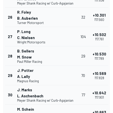
1'17.536
Meyer Shank Racing w/ Curb-Agajanian
R. Foley
+10.301
26
32
B. Auberlen
1'17.560
Turner Motorsport
P. Long
+10.502
27
104
C. Nielsen
1'17.761
Wright Motorsports
B. Sellers
+10.530
28
29
M. Snow
1'17.789
Paul Miller Racing
J. Potter
+10.569
29
70
A. Lally
1'17.828
Magnus Racing
J. Marks
+10.642
30
77
L. Aschenbach
1'17.901
Meyer Shank Racing w/ Curb-Agajanian
M. Schein
+10.663