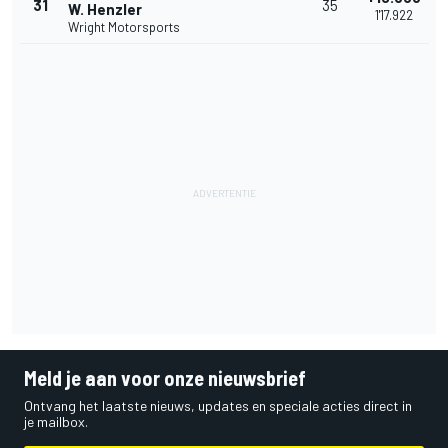
31
35
W. Henzler
1'17.922
Wright Motorsports
Meld je aan voor onze nieuwsbrief
Ontvang het laatste nieuws, updates en speciale acties direct in
je mailbox.