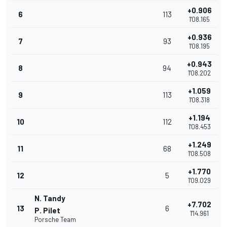
+0.906
6
113
1'08.165
+0.936
7
93
1'08.195
+0.943
8
94
1'08.202
+1.059
9
113
1'08.318
+1.194
10
112
1'08.453
+1.249
11
68
1'08.508
+1.770
12
5
1'09.029
N. Tandy
+7.702
13
6
P. Pilet
1'14.961
Porsche Team