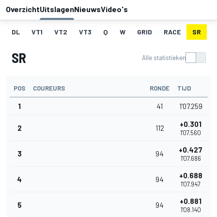
Overzicht
Uitslagen
Nieuws
Video's
DL
VT1
VT2
VT3
Q
W
GRID
RACE
SR
SR
Alle statistieken
POS
COUREURS
RONDE
TIJD
1
41
1'07.259
+0.301
2
112
1'07.560
+0.427
3
94
1'07.686
+0.688
4
94
1'07.947
+0.881
5
94
1'08.140