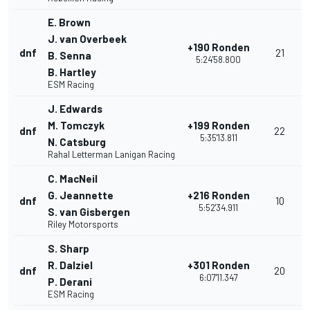
E. Brown
J. van Overbeek
+190 Ronden
dnf
21
B. Senna
5:24'58.800
B. Hartley
ESM Racing
J. Edwards
M. Tomczyk
+199 Ronden
dnf
22
5:35'13.811
N. Catsburg
Rahal Letterman Lanigan Racing
C. MacNeil
G. Jeannette
+216 Ronden
dnf
10
5:52'34.911
S. van Gisbergen
Riley Motorsports
S. Sharp
R. Dalziel
+301 Ronden
dnf
20
6:07'11.347
P. Derani
ESM Racing