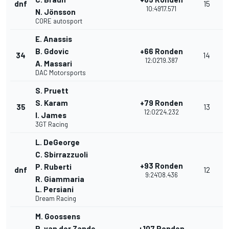
dnf
15
10:49'17.571
N. Jönsson
CORE autosport
E. Anassis
B. Gdovic
+66 Ronden
34
14
12:02'19.387
A. Massari
DAC Motorsports
S. Pruett
S. Karam
+79 Ronden
35
13
12:02'24.232
I. James
3GT Racing
L. DeGeorge
C. Sbirrazzuoli
+93 Ronden
P. Ruberti
dnf
12
9:24'08.436
R. Giammaria
L. Persiani
Dream Racing
M. Goossens
R. van der Zande
+107 Ronden