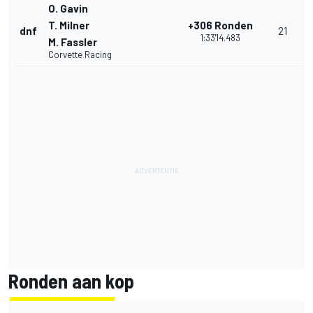
O. Gavin
T. Milner
+306 Ronden
dnf
21
1:33'14.483
M. Fassler
Corvette Racing
Ronden aan kop