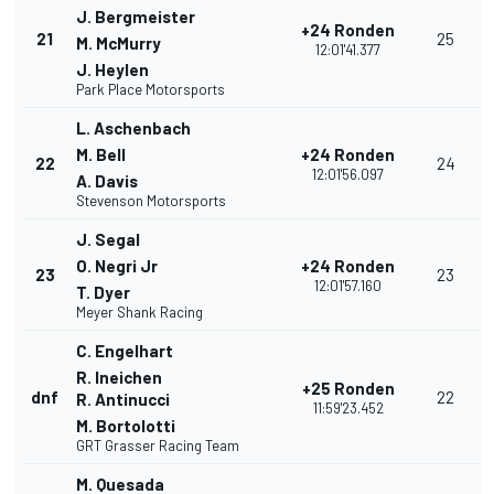
J. Bergmeister
+24 Ronden
21
25
M. McMurry
12:01'41.377
J. Heylen
Park Place Motorsports
L. Aschenbach
M. Bell
+24 Ronden
22
24
12:01'56.097
A. Davis
Stevenson Motorsports
J. Segal
O. Negri Jr
+24 Ronden
23
23
12:01'57.160
T. Dyer
Meyer Shank Racing
C. Engelhart
R. Ineichen
+25 Ronden
dnf
22
R. Antinucci
11:59'23.452
M. Bortolotti
GRT Grasser Racing Team
M. Quesada