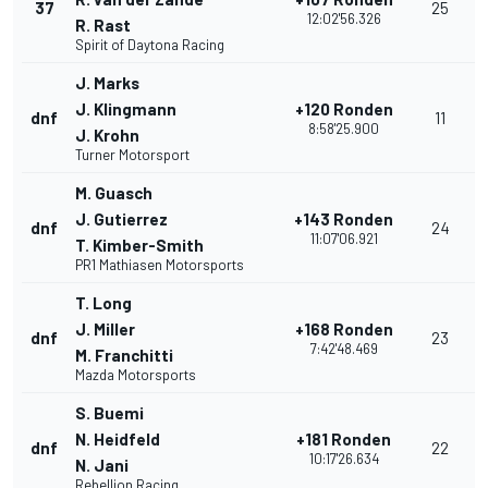
37
25
12:02'56.326
R. Rast
Spirit of Daytona Racing
J. Marks
J. Klingmann
+120 Ronden
dnf
11
8:58'25.900
J. Krohn
Turner Motorsport
M. Guasch
J. Gutierrez
+143 Ronden
dnf
24
11:07'06.921
T. Kimber-Smith
PR1 Mathiasen Motorsports
T. Long
J. Miller
+168 Ronden
dnf
23
7:42'48.469
M. Franchitti
Mazda Motorsports
S. Buemi
N. Heidfeld
+181 Ronden
dnf
22
10:17'26.634
N. Jani
Rebellion Racing