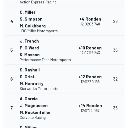
Action Express Racing
C. Miller
S. Simpson
+4 Ronden
4
28
12:02'03.748
M. Goikhberg
JDC/Miller Motorsports
J. French
P. O'Ward
+10 Ronden
5
36
12:02'02.243
K. Masson
Performance Tech Motorsports
S. Rayhall
G. Grist
+12 Ronden
6
32
12:02'50.196
M. Hanratty
Starworks Motorsports
A. Garcia
J. Magnussen
+14 Ronden
7
35
12:01'22.097
M. Rockenfeller
Corvette Racing
D. Müller