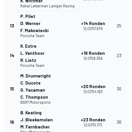
K. Wittmer
Rahal Letterman Lanigan Racing
P. Pilet
D. Werner
+14 Ronden
13
25
12:02'57.679
F. Makowiecki
Porsche Team
K. Estre
L. Vanthoor
+16 Ronden
14
23
12:01'58.356
R. Lietz
Porsche Team
M. Drumwright
C. Ducote
+20 Ronden
15
30
G. Yacaman
12:02'54.193
C. Thompson
BAR1 Motorsports
B. Keating
J. Bleekemolen
+23 Ronden
16
36
12:03'15.173
M. Farnbacher