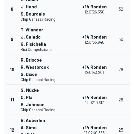
J. Hand
+14 Ronden
8
32
12:01'26.550
S. Bourdais
Chip Ganassi Racing
T. Vilander
J. Calado
+14 Ronden
9
30
12:01'35.640
G. Fisichella
Risi Competizione
R. Briscoe
R. Westbrook
+14 Ronden
10
28
12:01'43.201
S. Dixon
Chip Ganassi Racing
S. Mücke
O. Pla
+14 Ronden
11
26
12:02'10.617
B. Johnson
Chip Ganassi Racing
B. Auberlen
A. Sims
+14 Ronden
12
25
12:02'40.388