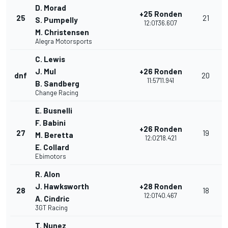
D. Morad
+25 Ronden
25
21
S. Pumpelly
12:01'36.607
M. Christensen
Alegra Motorsports
C. Lewis
J. Mul
+26 Ronden
dnf
20
11:57'11.941
B. Sandberg
Change Racing
E. Busnelli
F. Babini
+26 Ronden
27
19
M. Beretta
12:02'18.421
E. Collard
Ebimotors
R. Alon
J. Hawksworth
+28 Ronden
28
18
12:01'40.467
A. Cindric
3GT Racing
T. Nunez