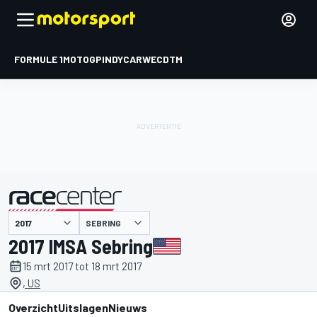
FORMULE 1
MOTOGP
INDYCAR
WEC
DTM
SEBRING
gepresenteerd door
2017 IMSA Sebring
15 mrt 2017 tot 18 mrt 2017
, US
Overzicht
Uitslagen
Nieuws