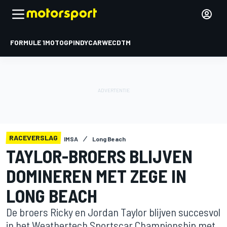
FORMULE 1
MOTOGP
INDYCAR
WEC
DTM
RACEVERSLAG
IMSA
Long Beach
TAYLOR-BROERS BLIJVEN
DOMINEREN MET ZEGE IN
LONG BEACH
De broers Ricky en Jordan Taylor blijven succesvol
in het Weathertech Sportscar Championship met