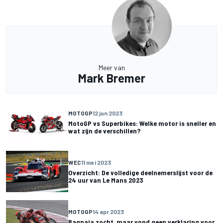
Meer van
Mark Bremer
MOTOGP
12 jun 2023
MotoGP vs Superbikes: Welke motor is sneller en
wat zijn de verschillen?
WEC
11 mei 2023
Overzicht: De volledige deelnemerslijst voor de
24 uur van Le Mans 2023
MOTOGP
14 apr 2023
Bagnaia zocht, maar vond geen verklaring voor