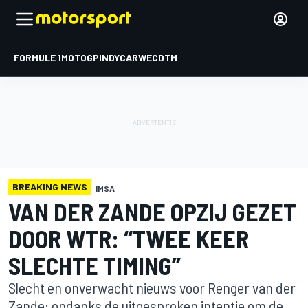
FORMULE 1
MOTOGP
INDYCAR
WEC
DTM
BREAKING NEWS
IMSA
VAN DER ZANDE OPZIJ GEZET
DOOR WTR: “TWEE KEER
SLECHTE TIMING”
Slecht en onverwacht nieuws voor Renger van der
Zande: ondanks de uitgesproken intentie om de