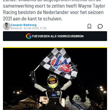
samenwerking voort te zetten heeft Wayne Taylor
Racing besloten de Nederlander voor het seizoen
2021 aan de kant te schuiven.
Casper Bekking
Bewerkt:
23 okt 2020, 17:35
TOEVOEGEN ALS VOORKEURSBRON