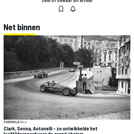
Deel of bewaar dit artikel
Net binnen
FORMULE 1
4 u
Clark, Senna, Antonelli – zo ontwikkelde het
leeftijdsrecord voor de grand chelem