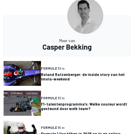
Meer van
Casper Bekking
FORMULE 1
3 m
Roland Ratzenberger: de inside story van het
Imola-weekend
FORMULE 1
3 m
F1-talentenprogramma’s: Welke coureur wordt
gesteund door welk team?
FORMULE 1
5 m
Formule 1 live kijken in 2026 op tv en online: