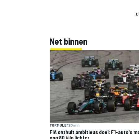
D
Net binnen
FORMULE 1
20 min
FIA onthult ambitieus doel: F1-auto's 
nog 80 kilo lichter