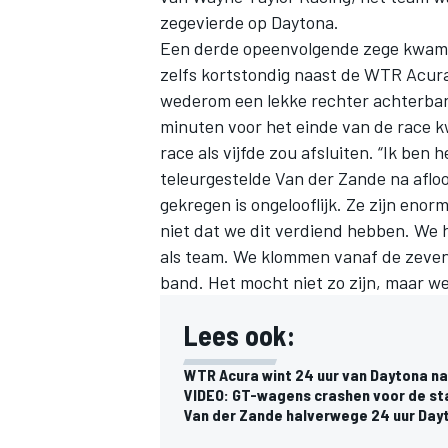
zegevierde op Daytona.
Een derde opeenvolgende zege kwam er
zelfs kortstondig naast de WTR Acura
wederom een lekke rechter achterba
minuten voor het einde van de race 
race als vijfde zou afsluiten. “Ik ben 
teleurgestelde Van der Zande na aflo
gekregen is ongelooflijk. Ze zijn eno
niet dat we dit verdiend hebben. We 
als team. We klommen vanaf de zevend
band. Het mocht niet zo zijn, maar w
Lees ook:
WTR Acura wint 24 uur van Daytona n
VIDEO: GT-wagens crashen voor de sta
Van der Zande halverwege 24 uur Day