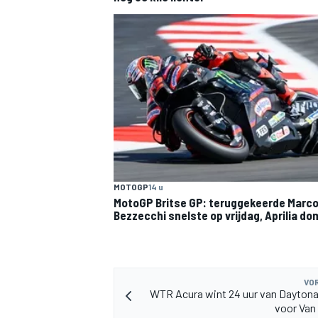
MEER RACEKLASSEN
MOTOGP
14 u
MotoGP Britse GP: teruggekeerde Marc
Bezzecchi snelste op vrijdag, Aprilia do
VOR
WTR Acura wint 24 uur van Dayton
voor Van