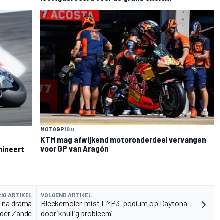
MOTOGP
18 u
KTM mag afwijkend motoronderdeel vervangen
o
voor GP van Aragón
mineert
IG ARTIKEL
VOLGEND ARTIKEL
a na drama
Bleekemolen mist LMP3-podium op Daytona
 der Zande
door ‘knullig probleem’