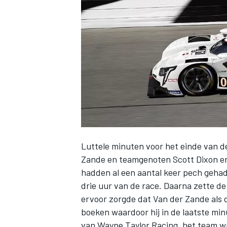
INDYCAR
Luttele minuten voor het einde van d
Zande
en teamgenoten Scott Dixon en
hadden al een aantal keer pech gehad
drie uur van de race. Daarna zette d
WEC
DTM
ervoor zorgde dat Van der Zande als de
boeken waardoor hij in de laatste min
van
Wayne Taylor Racing
, het team w