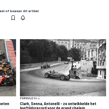
eel of bewaar dit artikel
FORMULE 1
14 u
moeten
Clark, Senna, Antonelli – zo ontwikkelde het
leeftijdsrecord voor de grand chelem