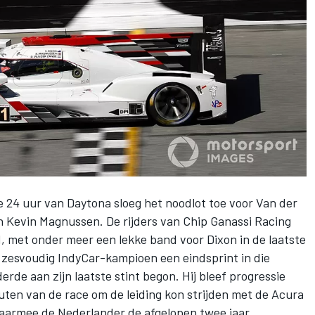
e 24 uur van Daytona sloeg het noodlot toe voor
Van der
 Kevin Magnussen. De rijders van
Chip Ganassi Racing
, met onder meer een lekke band voor Dixon in de laatste
e zesvoudig IndyCar-kampioen een eindsprint in die
rde aan zijn laatste stint begon. Hij bleef progressie
uten van de race om de leiding kon strijden met de Acura
aarmee de Nederlander de afgelopen twee jaar