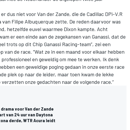
 dus niet voor Van der Zande, die de Cadillac DPi-V.R
 van Filipe Albuquerque zette. De reden daarvoor was
nd, hetzelfde euvel waarmee Dixon kampte. Acht
kwam er een einde aan de zegekansen van Ganassi, dat de
heel trots op dit Chip Ganassi Racing-team”, zei een
op van de race. “Wat ze in een maand voor elkaar hebben
rm professioneel en geweldig om mee te werken. Ik denk
hebben een geweldige poging gedaan in onze eerste race
e plek op naar de leider, maar toen kwam de lekke
e verzetten onze gedachten naar de volgende race.”
a drama voor Van der Zande
rt van 24 uur van Daytona
tona derde, WTR Acura leidt