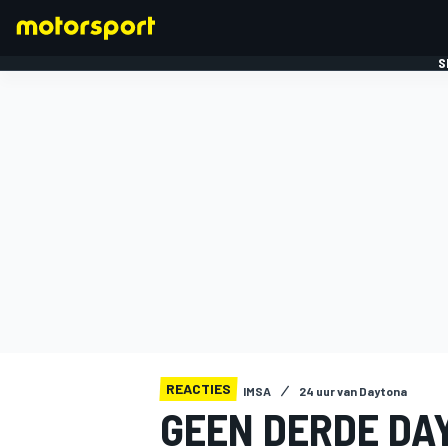
S
FORMULE 1
REACTIES
IMSA
24 uur van Daytona
GEEN DERDE DA