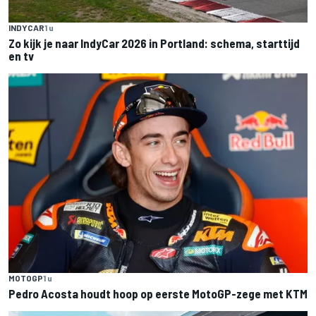
INDYCAR
1 u
Zo kijk je naar IndyCar 2026 in Portland: schema, starttijd
en tv
MOTOGP
1 u
Pedro Acosta houdt hoop op eerste MotoGP-zege met KTM