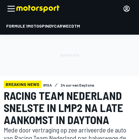
FORMULE 1
MOTOGP
INDYCAR
WEC
DTM
BREAKING NEWS
IMSA
24 uur van Daytona
RACING TEAM NEDERLAND
SNELSTE IN LMP2 NA LATE
AANKOMST IN DAYTONA
Mede door vertraging op zee arriveerde de auto
van Racing Team Nederland pas halverwege de