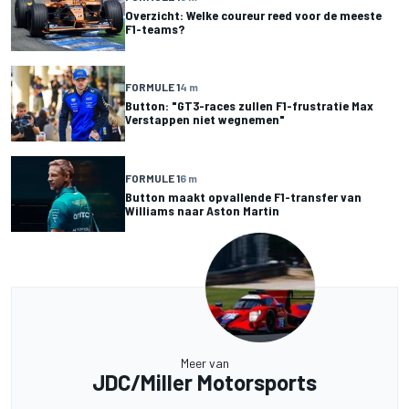
Overzicht: Welke coureur reed voor de meeste
F1-teams?
FORMULE 1
4 m
Button: "GT3-races zullen F1-frustratie Max
Verstappen niet wegnemen"
FORMULE 1
6 m
Button maakt opvallende F1-transfer van
Williams naar Aston Martin
Meer van
JDC/Miller Motorsports