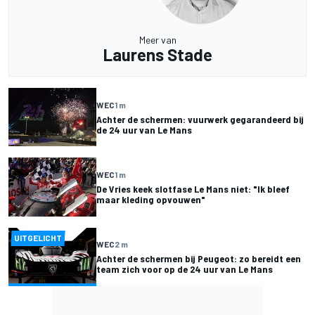
Meer van
Laurens Stade
WEC
1 m
Achter de schermen: vuurwerk gegarandeerd bij
de 24 uur van Le Mans
WEC
1 m
De Vries keek slotfase Le Mans niet: "Ik bleef
maar kleding opvouwen"
UITGELICHT
WEC
2 m
Achter de schermen bij Peugeot: zo bereidt een
team zich voor op de 24 uur van Le Mans