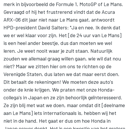
merk in bijvoorbeeld de Formule 1, MotoGP of Le Mans.
Gevraagd of hij het frustrerend vindt dat de Acura
ARX-06 dit jaar niet naar Le Mans gaat, antwoordt
HPD-president David Salters: "Ja en nee. Ik denk dat
we er wel klaar voor zijn. Het [de 24 uur van Le Mans]
is een heel ander beestje, dus dan moeten we wel
leren. Je weet nooit waar je zult staan. Natuurlijk
zouden we allemaal graag willen gaan, wie wil dat nou
niet? Maar we zitten hier om ons te richten op de
Verenigde Staten, dus laten we dat maar eerst doen.
Dit betaalt de rekeningen! We moeten deze auto's
onder de knie krijgen. We praten met onze Honda-
collega's in Japan en ze zijn behoorlijk geïnteresseerd.
Ze zijn blij met wat we doen, maar omdat dit [deelname
aan Le Mans] iets internationaals is, hebben wij het
niet in de hand. Het gaat er dus om hoe Honda in
Japan erover denkt. Het is een kwestie van het grotere