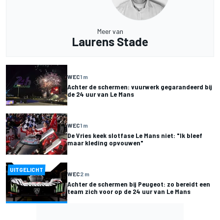
Meer van
Laurens Stade
WEC
1 m
Achter de schermen: vuurwerk gegarandeerd bij
de 24 uur van Le Mans
WEC
1 m
De Vries keek slotfase Le Mans niet: "Ik bleef
maar kleding opvouwen"
UITGELICHT
WEC
2 m
Achter de schermen bij Peugeot: zo bereidt een
team zich voor op de 24 uur van Le Mans