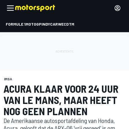
FORMULE 1
MOTOGP
INDYCAR
WEC
DTM
IMSA
ACURA KLAAR VOOR 24 UUR
VAN LE MANS, MAAR HEEFT
NOG GEEN PLANNEN
De Amerikaanse autosportafdeling van Honda,
Acura, gelooft dat de ARX-06 'vrij gereed' is om