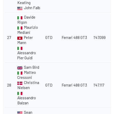
Keating
John Falb
Davide
Rigon
Maurizio
Mediani
27
Peter
GTD
Ferrari 488 GT3
1'47.099
1
Mann
Alessandro
Pier Guidi
Sam Bird
Matteo
Cressoni
Christina
28
GTD
Ferrari 488 GT3
1'47.117
1
Nielsen
Alessandro
Balzan
Sean