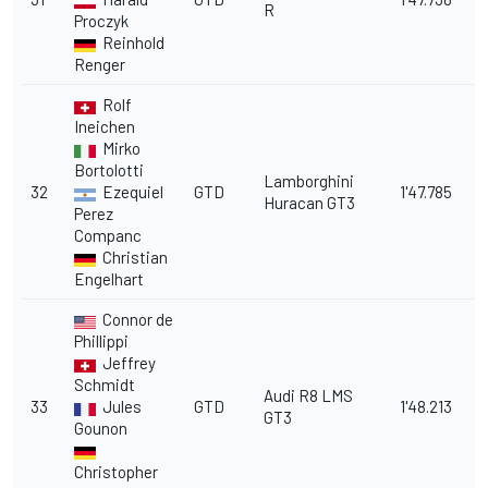
R
Proczyk
Reinhold
Renger
Rolf
Ineichen
Mirko
Bortolotti
Lamborghini
32
Ezequiel
GTD
1'47.785
1
Huracan GT3
Perez
Companc
Christian
Engelhart
Connor de
Phillippi
Jeffrey
Schmidt
Audi R8 LMS
33
Jules
GTD
1'48.213
11
GT3
Gounon
Christopher