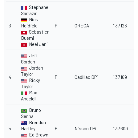
Stéphane
Sarrazin
Nick
3
Heidfeld
P
ORECA
1'37.123
0
Sébastien
Buemi
Neel Jani
Jeff
Gordon
Jordan
Taylor
4
P
Cadillac DPi
1'37.169
0
Ricky
Taylor
Max
Angelelli
Bruno
Senna
Brendon
5
Hartley
P
Nissan DPi
1'37.609
0
Ed Brown