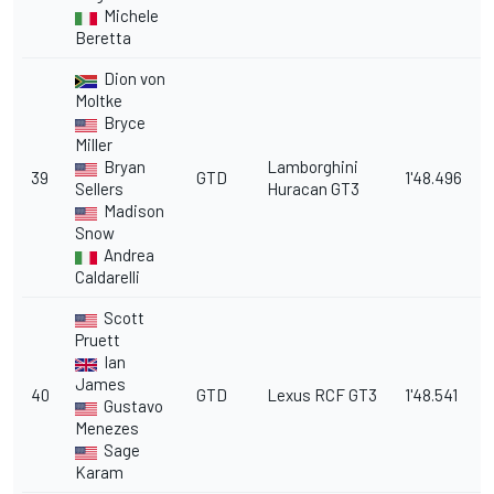
Michele
Beretta
Dion von
Moltke
Bryce
Miller
Bryan
Lamborghini
39
GTD
1'48.496
1
Sellers
Huracan GT3
Madison
Snow
Andrea
Caldarelli
Scott
Pruett
Ian
James
40
GTD
Lexus RCF GT3
1'48.541
1
Gustavo
Menezes
Sage
Karam