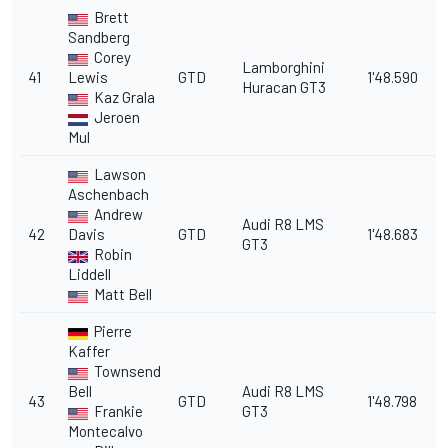
Brett
Sandberg
Corey
Lamborghini
41
Lewis
GTD
1'48.590
11
Huracan GT3
Kaz Grala
Jeroen
Mul
Lawson
Aschenbach
Andrew
Audi R8 LMS
42
Davis
GTD
1'48.683
11
GT3
Robin
Liddell
Matt Bell
Pierre
Kaffer
Townsend
Bell
Audi R8 LMS
43
GTD
1'48.798
1
Frankie
GT3
Montecalvo