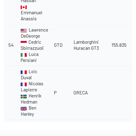
Massari
Emmanuel
Anassis
Lawrence
DeGeorge
Cedric
Lamborghini
54
GTD
1'55.835
1
Sbirrazzuoli
Huracan GT3
Luca
Persiani
Loic
Duval
Nicolas
Lapierre
P
ORECA
Henrik
Hedman
Ben
Hanley