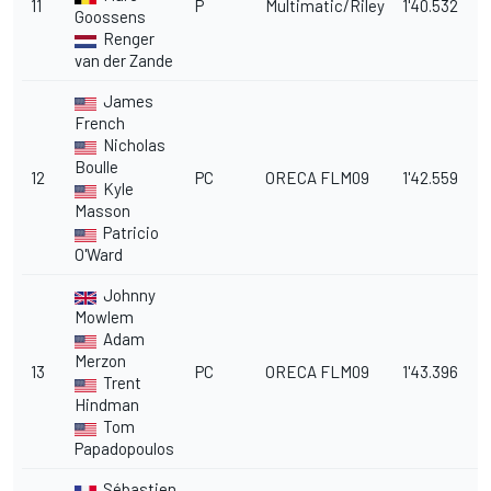
11
P
Multimatic/Riley
1'40.532
3
Goossens
Renger
van der Zande
James
French
Nicholas
Boulle
12
PC
ORECA FLM09
1'42.559
5
Kyle
Masson
Patricio
O'Ward
Johnny
Mowlem
Adam
Merzon
13
PC
ORECA FLM09
1'43.396
6
Trent
Hindman
Tom
Papadopoulos
Sébastien