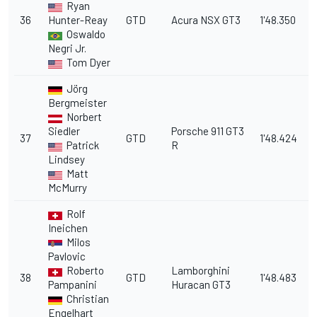
Ryan
36
Hunter-Reay
GTD
Acura NSX GT3
1'48.350
1
Oswaldo
Negri Jr.
Tom Dyer
Jörg
Bergmeister
Norbert
Siedler
Porsche 911 GT3
37
GTD
1'48.424
11
Patrick
R
Lindsey
Matt
McMurry
Rolf
Ineichen
Milos
Pavlovic
Roberto
Lamborghini
38
GTD
1'48.483
1
Pampanini
Huracan GT3
Christian
Engelhart