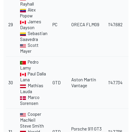
Rayhall
Alex
Popow
James
29
PC
ORECA FLM09
1'47.682
1
Dayson
Sebastian
Saavedra
Scott
Mayer
Pedro
Lamy
Paul Dalla
Lana
Aston Martin
30
GTD
1'47.734
1
Mathias
Vantage
Lauda
Marco
Sorensen
Cooper
MacNeil
Steve Smith
Porsche 911 GT3
31
Harald
GTD
1'47.736
1