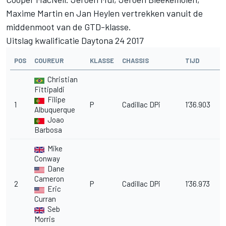
Maxime Martin en Jan Heylen vertrekken vanuit de
middenmoot van de GTD-klasse.
Uitslag kwalificatie Daytona 24 2017
POS
COUREUR
KLASSE
CHASSIS
TIJD
V
Christian
Fittipaldi
Filipe
1
P
Cadillac DPi
1'36.903
Albuquerque
Joao
Barbosa
Mike
Conway
Dane
Cameron
2
P
Cadillac DPi
1'36.973
0
Eric
Curran
Seb
Morris