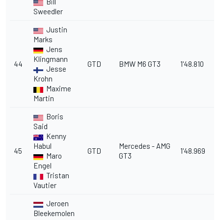
Bill
Sweedler
Justin
Marks
Jens
Klingmann
44
GTD
BMW M6 GT3
1'48.810
11
Jesse
Krohn
Maxime
Martin
Boris
Said
Kenny
Habul
Mercedes - AMG
45
GTD
1'48.969
1
Maro
GT3
Engel
Tristan
Vautier
Jeroen
Bleekemolen