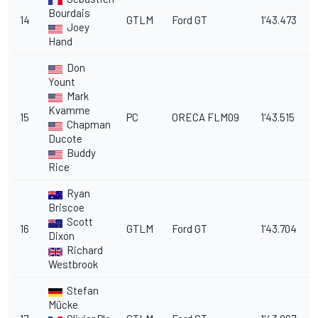
Bourdais
14
GTLM
Ford GT
1'43.473
6
Joey
Hand
Don
Yount
Mark
Kvamme
15
PC
ORECA FLM09
1'43.515
6
Chapman
Ducote
Buddy
Rice
Ryan
Briscoe
Scott
16
GTLM
Ford GT
1'43.704
6
Dixon
Richard
Westbrook
Stefan
Mücke