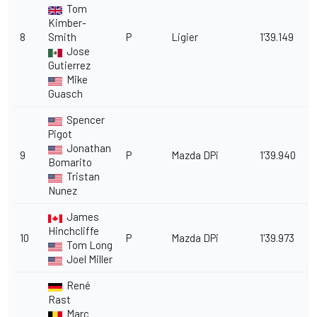
Tom
Kimber-
8
Smith
P
Ligier
1'39.149
2
Jose
Gutierrez
Mike
Guasch
Spencer
Pigot
Jonathan
9
P
Mazda DPi
1'39.940
3
Bomarito
Tristan
Nunez
James
Hinchcliffe
10
P
Mazda DPi
1'39.973
3
Tom Long
Joel Miller
René
Rast
Marc