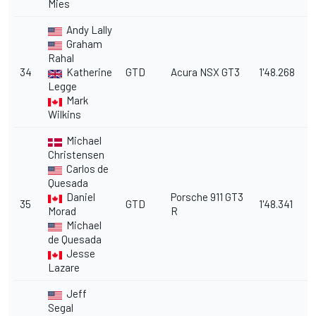
Mies
Andy Lally
Graham
Rahal
34
Katherine
GTD
Acura NSX GT3
1'48.268
1
Legge
Mark
Wilkins
Michael
Christensen
Carlos de
Quesada
Daniel
Porsche 911 GT3
35
GTD
1'48.341
1
Morad
R
Michael
de Quesada
Jesse
Lazare
Jeff
Segal