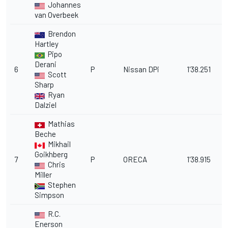
Johannes
van Overbeek
Brendon
Hartley
Pipo
Derani
6
P
Nissan DPi
1'38.251
1
Scott
Sharp
Ryan
Dalziel
Mathias
Beche
Mikhail
Goikhberg
7
P
ORECA
1'38.915
2
Chris
Miller
Stephen
Simpson
R.C.
Enerson