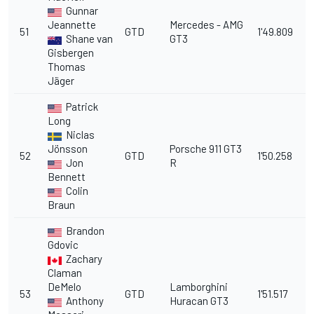
Gunnar
Jeannette
Mercedes - AMG
51
GTD
1'49.809
1
Shane van
GT3
Gisbergen
Thomas
Jäger
Patrick
Long
Niclas
Jönsson
Porsche 911 GT3
52
GTD
1'50.258
1
Jon
R
Bennett
Colin
Braun
Brandon
Gdovic
Zachary
Claman
DeMelo
Lamborghini
53
GTD
1'51.517
1
Anthony
Huracan GT3