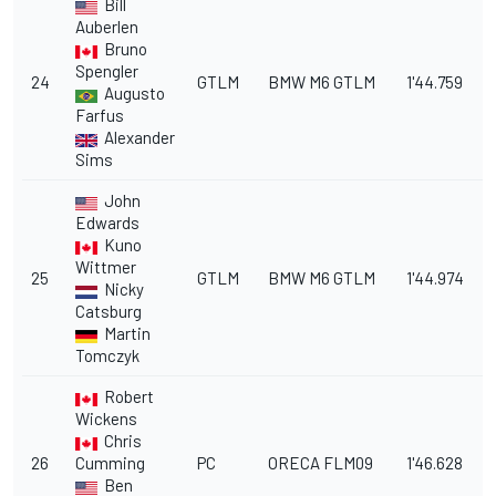
Bill
Auberlen
Bruno
Spengler
24
GTLM
BMW M6 GTLM
1'44.759
7
Augusto
Farfus
Alexander
Sims
John
Edwards
Kuno
Wittmer
25
GTLM
BMW M6 GTLM
1'44.974
8.
Nicky
Catsburg
Martin
Tomczyk
Robert
Wickens
Chris
26
Cumming
PC
ORECA FLM09
1'46.628
9
Ben