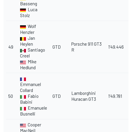
Basseng
Luca
Stolz
Wolf
Henzler
Jan
Heylen
Porsche 911 GT3
49
GTD
1'49.446
1
Santiago
R
Creel
Mike
Hedlund
Emmanuel
Collard
Lamborghini
50
Fabio
GTD
1'49.781
1
Huracan GT3
Babini
Emanuele
Busnelli
Cooper
MacNeil