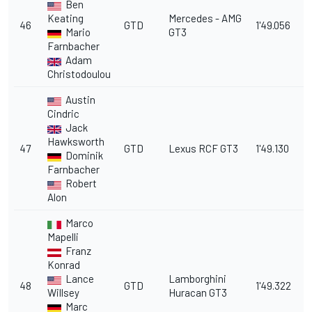
Ben
Keating
Mercedes - AMG
46
GTD
1'49.056
1
Mario
GT3
Farnbacher
Adam
Christodoulou
Austin
Cindric
Jack
Hawksworth
47
GTD
Lexus RCF GT3
1'49.130
1
Dominik
Farnbacher
Robert
Alon
Marco
Mapelli
Franz
Konrad
Lance
Lamborghini
48
GTD
1'49.322
1
Willsey
Huracan GT3
Marc