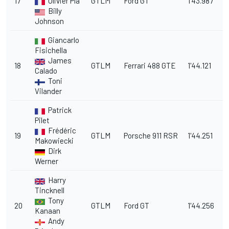
17
Olivier Pla
GTLM
Ford GT
1'43.987
7
Billy
Johnson
Giancarlo
Fisichella
James
18
GTLM
Ferrari 488 GTE
1'44.121
7.
Calado
Toni
Vilander
Patrick
Pilet
Frédéric
19
GTLM
Porsche 911 RSR
1'44.251
7
Makowiecki
Dirk
Werner
Harry
Tincknell
Tony
20
GTLM
Ford GT
1'44.256
7
Kanaan
Andy