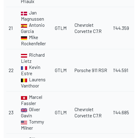
Priaulx
Jan
Magnussen
Antonio
Chevrolet
21
GTLM
1'44.359
7
Garcia
Corvette C7.R
Mike
Rockenfeller
Richard
Lietz
Kevin
22
GTLM
Porsche 911 RSR
1'44.591
7
Estre
Laurens
Vanthoor
Marcel
Fassler
Oliver
Chevrolet
23
GTLM
1'44.685
7
Gavin
Corvette C7.R
Tommy
Milner