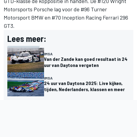
GTD-klasse de koppositie in handen. De #120
Wright
Motorsports
Porsche lag voor de #96
Turner
Motorsport
BMW en #70 Inception Racing Ferrari 296
GT3.
Lees meer:
IMSA
Van der Zande kan goed resultaat in 24
uur van Daytona vergeten
IMSA
24 uur van Daytona 2025: Live kijken,
tijden, Nederlanders, klassen en meer