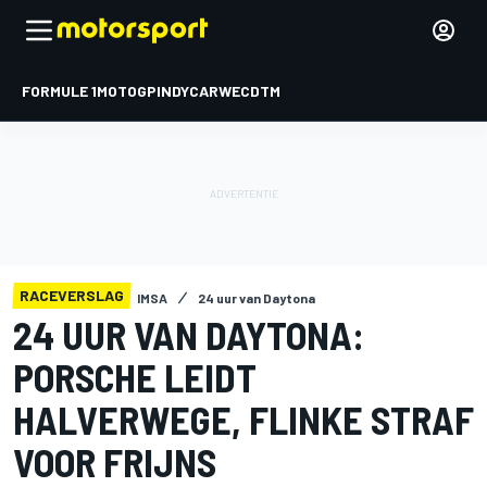
FORMULE 1
MOTOGP
INDYCAR
WEC
DTM
RACEVERSLAG
IMSA
24 uur van Daytona
24 UUR VAN DAYTONA:
PORSCHE LEIDT
HALVERWEGE, FLINKE STRAF
VOOR FRIJNS