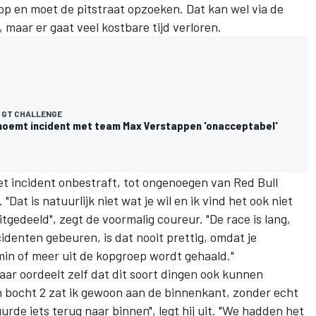
op en moet de pitstraat opzoeken. Dat kan wel via de
, maar er gaat veel kostbare tijd verloren.
 GT CHALLENGE
oemt incident met team Max Verstappen 'onacceptabel'
het incident onbestraft, tot ongenoegen van Red Bull
t is natuurlijk niet wat je wil en ik vind het ook niet
itgedeeld", zegt de voormalig coureur. "De race is lang,
denten gebeuren, is dat nooit prettig, omdat je
 min of meer uit de kopgroep wordt gehaald."
ar oordeelt zelf dat dit soort dingen ook kunnen
In bocht 2 zat ik gewoon aan de binnenkant, zonder echt
uurde iets terug naar binnen", legt hij uit. "We hadden het