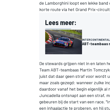
de Lamborghini loopt een lekke band 
korte route via het Grand Prix-circuit
Lees meer:
INTERCONTINENTAL
ABT-teambaas n
De stewards grijpen niet in en laten 
Team ABT-teambaas Martin Tomczyk. "Da
juist dat daar geen straf voor wordt u
maar zoals gezegd: wanneer zulke inci
daardoor vanaf het begin eigenlijk al
Juncadella ontsnapt aan een straf, ma
gebeuren bij de start van een race. "
een inhaalactie te proberen, en hij st