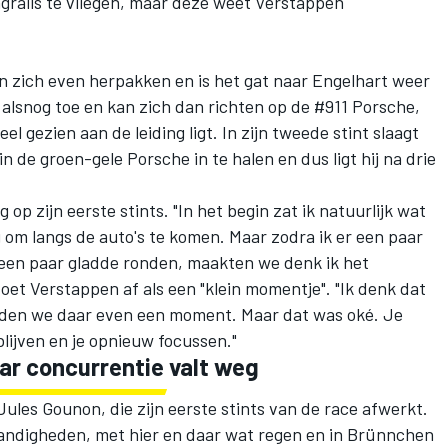
ngrails te vliegen, maar deze weet Verstappen
 zich even herpakken en is het gat naar Engelhart weer
er alsnog toe en kan zich dan richten op de #911 Porsche,
eel gezien aan de leiding ligt. In zijn tweede stint slaagt
de groen-gele Porsche in te halen en dus ligt hij na drie
 op zijn eerste stints. "In het begin zat ik natuurlijk wat
g om langs de auto's te komen. Maar zodra ik er een paar
 een paar gladde ronden, maakten we denk ik het
doet Verstappen af als een "klein momentje". "Ik denk dat
adden we daar even een moment. Maar dat was oké. Je
lijven en je opnieuw focussen."
aar concurrentie valt weg
les Gounon, die zijn eerste stints van de race afwerkt.
tandigheden, met hier en daar wat regen en in Brünnchen