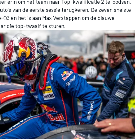
uer erin om het team naar Top-kwalificatie 2 te loodsen,
auto's van de eerste sessie terugkeren. De zeven snelste
p-Q3 en het is aan Max Verstappen om de blauwe
r die top-twaalf te sturen.