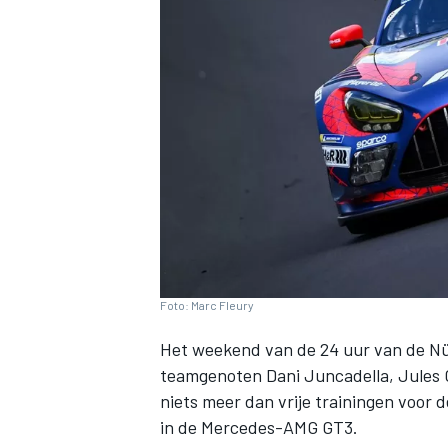
INDYCAR
Foto: Marc Fleury
Het weekend van de 24 uur van de Nür
teamgenoten Dani Juncadella, Jules G
WEC
DTM
niets meer dan vrije trainingen voor d
in de Mercedes-AMG GT3.