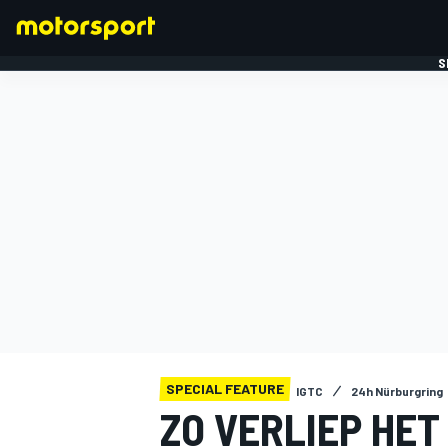
S
FORMULE 1
SPECIAL FEATURE
IGTC
24h Nürburgring
ZO VERLIEP HET