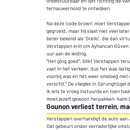
onbestuurbaar en lijkt richting de va
ternauwernood te ontwijken.
Na deze 'code brown' moet Verstappen
gegroeid, maar hij slaat niet veel lat
beter bekend als 'Grello', die dan virtu
Verstappen erin om Ayhancan Güven in 
uur aan de leiding.
"Het ging goed", blikt Verstappen terug
vast in het verkeer, dus het was lasti
voorbij was en het weer omsloeg met
verschil." De vliegles in Sprunghügel 
ik iets te vroeg instuurde en toen h
moet jezelf gewoon herpakken, kalm b
Gounon verliest terrein, m
Verstappen overhandigt de auto aan Ju
Dat gebeurt onder verraderlijke oms