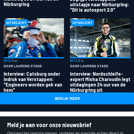
Nürburgring
uitstapje naar Nürburgring:
"Dit is autosport 2.0"
UITGELICHT
UITGELICHT
IGTC
2 m
IGTC
2 m
DOOR LAURENS STADE
DOOR LAURENS STADE
Interview: Catsburg onder
Interview: Nordschleife-
indruk van Verstappen:
expert Misha Charoudin legt
"Engineers worden gek van
uitdagingen 24 uur van de
hem"
Nürburgring uit
BEKIJK MEER
Meld je aan voor onze nieuwsbrief
Ontvang het laatste nieuws, updates en speciale acties direct in