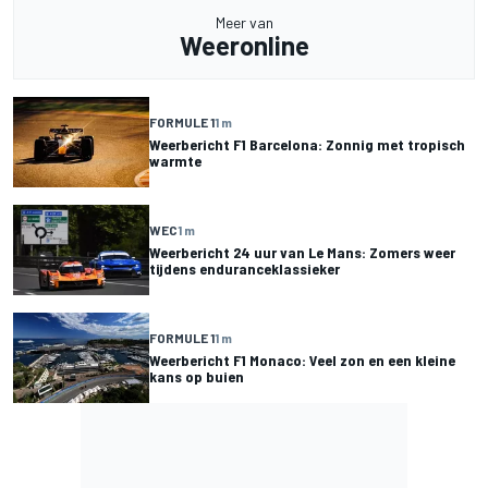
Meer van
Weeronline
FORMULE 1
1 m
Weerbericht F1 Barcelona: Zonnig met tropisch
warmte
WEC
1 m
Weerbericht 24 uur van Le Mans: Zomers weer
tijdens enduranceklassieker
FORMULE 1
1 m
Weerbericht F1 Monaco: Veel zon en een kleine
kans op buien