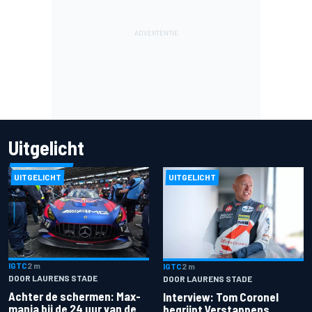
Uitgelicht
UITGELICHT
UITGELICHT
IGTC
2 m
IGTC
2 m
DOOR LAURENS STADE
DOOR LAURENS STADE
Achter de schermen: Max-
Interview: Tom Coronel
mania bij de 24 uur van de
begrijpt Verstappens