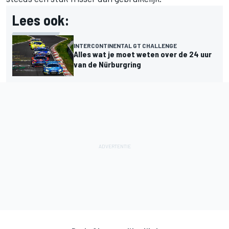
Lees ook:
INTERCONTINENTAL GT CHALLENGE
Alles wat je moet weten over de 24 uur
van de Nürburgring