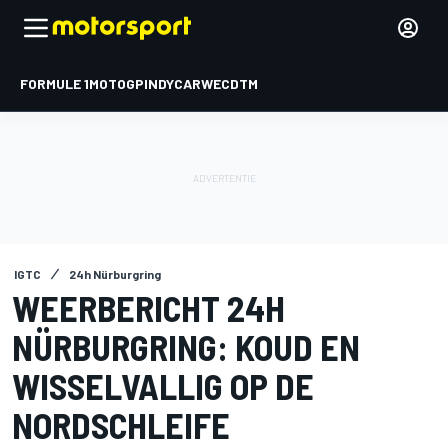
FORMULE 1
MOTOGP
INDYCAR
WEC
DTM
IGTC
24h Nürburgring
WEERBERICHT 24H
NÜRBURGRING: KOUD EN
WISSELVALLIG OP DE
NORDSCHLEIFE