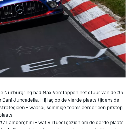
 de Nürburgring had Max Verstappen het stuur van de #3
i Juncadella. Hij lag op de vierde plaats tijdens de
 strategieën - waarbij sommige teams eerder een pitstop
plaats.
 #7 Lamborghini - wat virtueel gezien om de derde plaats