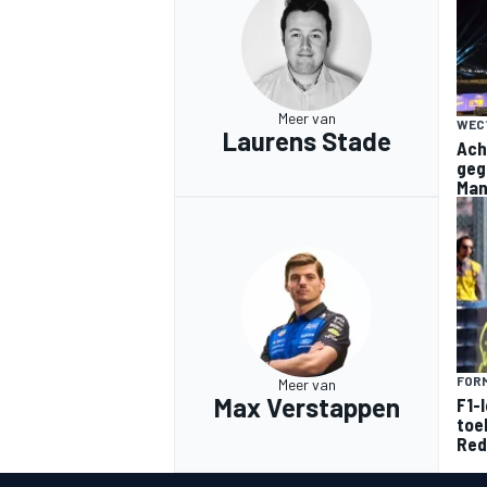
Meer van
WEC
Laurens Stade
Ach
geg
Ma
FORM
Meer van
Max Verstappen
F1-
toe
Red