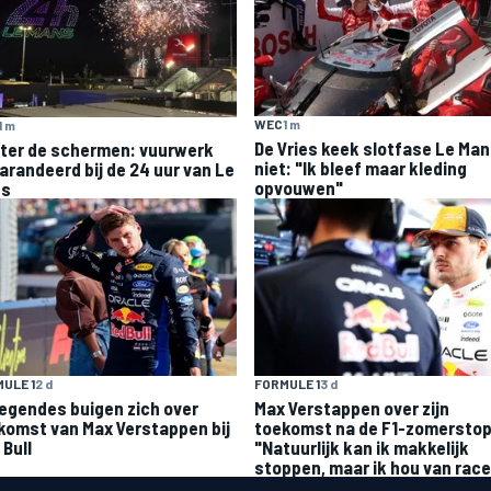
WEC
1 m
1 m
De Vries keek slotfase Le Ma
ter de schermen: vuurwerk
niet: "Ik bleef maar kleding
arandeerd bij de 24 uur van Le
opvouwen"
ns
ULE 1
2 d
FORMULE 1
3 d
legendes buigen zich over
Max Verstappen over zijn
komst van Max Verstappen bij
toekomst na de F1-zomerstop
 Bull
"Natuurlijk kan ik makkelijk
stoppen, maar ik hou van rac