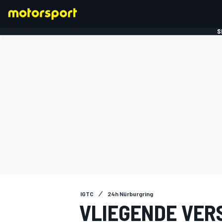
S
FORMULE 1
IGTC
24h Nürburgring
VLIEGENDE VER