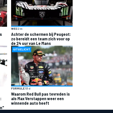
WEC
2 m
ns
Achter de schermen bij Peugeot:
zo bereidt een team zich voor op
de 24 uur van Le Mans
UITGELICHT
FORMULE 1
3 d
Waarom Red Bull pas tevreden is
:
als Max Verstappen weer een
winnende auto heeft
en"