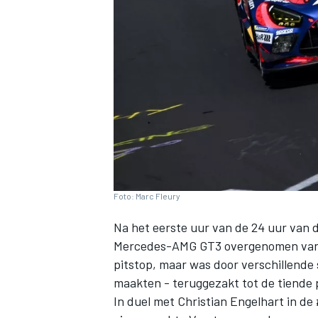
INDYCAR
Foto: Marc Fleury
Na het eerste uur van de 24 uur van
Mercedes-AMG GT3 overgenomen van Dan
pitstop, maar was door verschillende
WEC
DTM
maakten - teruggezakt tot de tiende 
In duel met Christian Engelhart in de