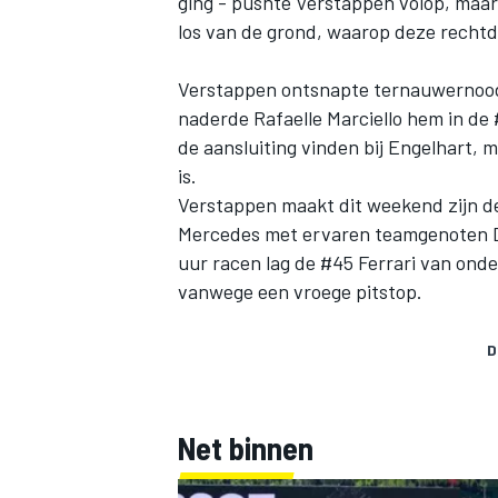
ging - pushte Verstappen volop, maa
los van de grond, waarop deze rechtd
Verstappen ontsnapte ternauwernood a
naderde Rafaelle Marciello hem in de
de aansluiting vinden bij Engelhart, m
is.
Verstappen maakt dit weekend zijn deb
Mercedes met ervaren teamgenoten D
uur racen lag de #45 Ferrari van onde
vanwege een vroege pitstop.
D
Net binnen