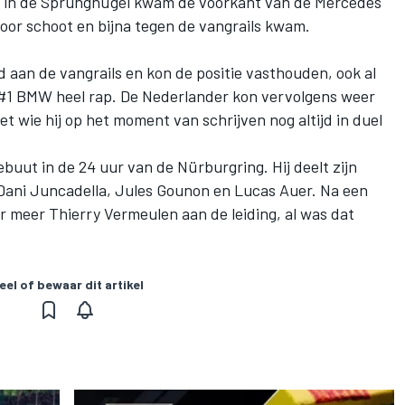
r in de Sprunghügel kwam de voorkant van de Mercedes
oor schoot en bijna tegen de vangrails kwam.
an de vangrails en kon de positie vasthouden, ook al
 #1 BMW heel rap. De Nederlander kon vervolgens weer
et wie hij op het moment van schrijven nog altijd in duel
uut in de 24 uur van de Nürburgring. Hij deelt zijn
ani Juncadella, Jules Gounon en Lucas Auer. Na een
r meer Thierry Vermeulen aan de leiding, al was dat
eel of bewaar dit artikel