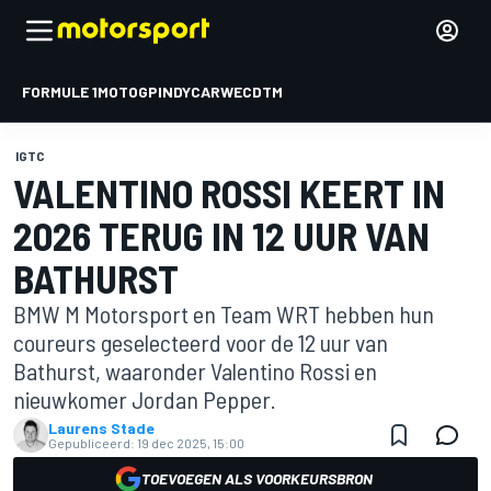
FORMULE 1
MOTOGP
INDYCAR
WEC
DTM
IGTC
VALENTINO ROSSI KEERT IN
2026 TERUG IN 12 UUR VAN
BATHURST
BMW M Motorsport en Team WRT hebben hun
coureurs geselecteerd voor de 12 uur van
Bathurst, waaronder Valentino Rossi en
nieuwkomer Jordan Pepper.
Laurens Stade
Gepubliceerd:
19 dec 2025, 15:00
TOEVOEGEN ALS VOORKEURSBRON