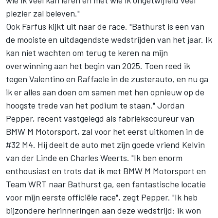
wie ik veel kan leren en met wie ik ongetwijfeld veel
plezier zal beleven."
Ook Farfus kijkt uit naar de race. "Bathurst is een van
de mooiste en uitdagendste wedstrijden van het jaar. Ik
kan niet wachten om terug te keren na mijn
overwinning aan het begin van 2025. Toen reed ik
tegen Valentino en Raffaele in de zusterauto, en nu ga
ik er alles aan doen om samen met hen opnieuw op de
hoogste trede van het podium te staan." Jordan
Pepper, recent vastgelegd als fabriekscoureur van
BMW M Motorsport, zal voor het eerst uitkomen in de
#32 M4. Hij deelt de auto met zijn goede vriend Kelvin
van der Linde en Charles Weerts. "Ik ben enorm
enthousiast en trots dat ik met BMW M Motorsport en
Team WRT naar Bathurst ga, een fantastische locatie
voor mijn eerste officiële race", zegt Pepper. "Ik heb
bijzondere herinneringen aan deze wedstrijd: ik won