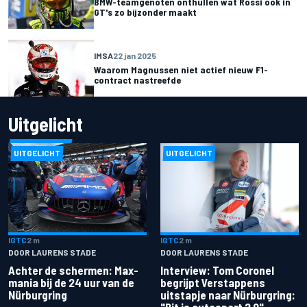
BMW-teamgenoten onthullen wat Rossi ook in
GT's zo bijzonder maakt
IMSA
22 jan 2025
Waarom Magnussen niet actief nieuw F1-
contract nastreefde
Uitgelicht
UITGELICHT
UITGELICHT
IGTC
2 m
IGTC
2 m
DOOR LAURENS STADE
DOOR LAURENS STADE
Achter de schermen: Max-
Interview: Tom Coronel
mania bij de 24 uur van de
begrijpt Verstappens
Nürburgring
uitstapje naar Nürburgring: