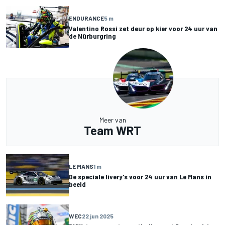
ENDURANCE
5 m
Valentino Rossi zet deur op kier voor 24 uur van
de Nürburgring
Meer van
Team WRT
LE MANS
1 m
De speciale livery's voor 24 uur van Le Mans in
beeld
WEC
22 jun 2025