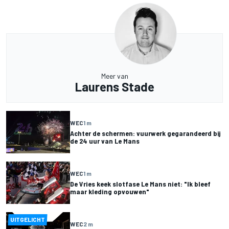
Meer van
Laurens Stade
WEC
1 m
Achter de schermen: vuurwerk gegarandeerd bij
de 24 uur van Le Mans
WEC
1 m
De Vries keek slotfase Le Mans niet: "Ik bleef
maar kleding opvouwen"
UITGELICHT
WEC
2 m