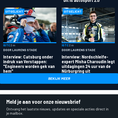
"Dit is autosport 2.0"
UITGELICHT
UITGELICHT
IGTC
2 m
IGTC
2 m
DOOR LAURENS STADE
DOOR LAURENS STADE
Interview: Catsburg onder
Interview: Nordschleife-
indruk van Verstappen:
expert Misha Charoudin legt
"Engineers worden gek van
uitdagingen 24 uur van de
hem"
Nürburgring uit
BEKIJK MEER
Meld je aan voor onze nieuwsbrief
Ontvang het laatste nieuws, updates en speciale acties direct in
je mailbox.