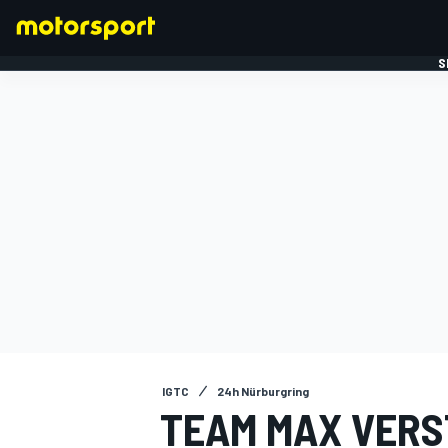
S
FORMULE 1
IGTC
24h Nürburgring
TEAM MAX VERS