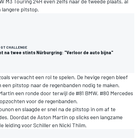
 M3 Touring 24H even zelfs naar de tweede plaats, al
 langere pitstop.
 GT CHALLENGE
 na twee stints Nürburgring: "Verloor de auto bijna"
oals verwacht een rol te spelen. De hevige regen bleef
m een pitstop naar de regenbanden nodig te maken.
Martin een ronde door terwijl de #81 BMW, #80 Mercedes
s opzochten voor de regenbanden.
unon en slaagde er snel na de pitstop in om af te
des. Doordat de Aston Martin op slicks een langzame
e leiding voor Schiller en Nicki Thiim.