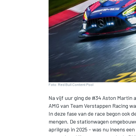
INDYCAR
Foto: Red Bull Content Pool
Na vijf uur ging de #34 Aston Martin
AMG van Team Verstappen Racing was
In deze fase van de race begon ook d
WEC
DTM
mengen. De stationwagen omgebouwd t
aprilgrap in 2025 - was nu ineens ee