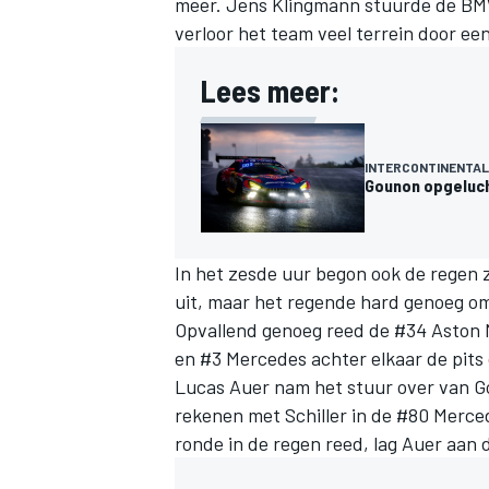
meer. Jens Klingmann stuurde de BMW
verloor het team veel terrein door een
Lees meer:
INTERCONTINENTAL
Gounon opgelucht
In het zesde uur begon ook de regen z
uit, maar het regende hard genoeg o
Opvallend genoeg reed de #34 Aston 
en #3 Mercedes achter elkaar de pit
Lucas Auer nam het stuur over van Go
rekenen met Schiller in de #80 Merce
ronde in de regen reed, lag Auer aan d