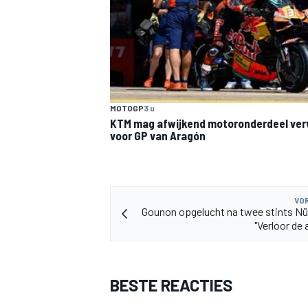
MOTOGP
3 u
MEER RACEKLASSEN
KTM mag afwijkend motoronderdeel ve
voor GP van Aragón
VOR
Gounon opgelucht na twee stints Nü
"Verloor de 
BESTE REACTIES