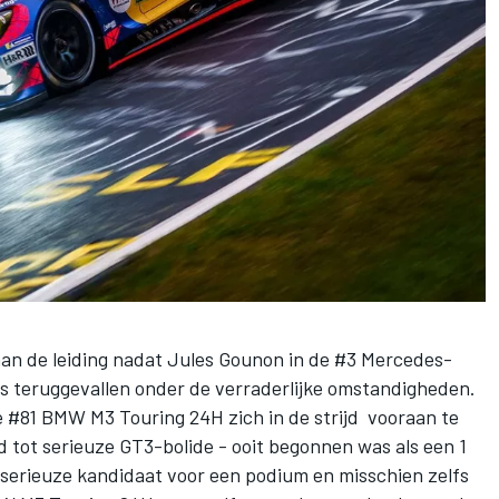
 aan de leiding nadat Jules Gounon in de #3 Mercedes-
 teruggevallen onder de verraderlijke omstandigheden.
e #81 BMW M3 Touring 24H zich in de strijd vooraan te
ot serieuze GT3-bolide - ooit begonnen was als een 1
n serieuze kandidaat voor een podium en misschien zelfs