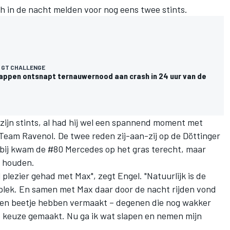
ch in de nacht melden voor nog eens twee stints.
 GT CHALLENGE
appen ontsnapt ternauwernood aan crash in 24 uur van de
zijn stints, al had hij wel een spannend moment met
eam Ravenol. De twee reden zij-aan-zij op de Döttinger
ij kwam de #80 Mercedes op het gras terecht, maar
e houden.
 plezier gehad met Max", zegt Engel. "Natuurlijk is de
 plek. En samen met Max daar door de nacht rijden vond
 een beetje hebben vermaakt – degenen die nog wakker
te keuze gemaakt. Nu ga ik wat slapen en nemen mijn