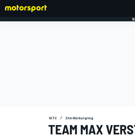
S
FORMULE 1
IGTC
24h Nürburgring
TEAM MAX VERS