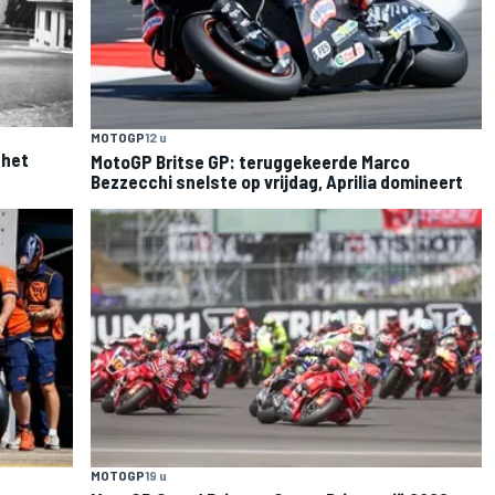
MOTOGP
12 u
 het
MotoGP Britse GP: teruggekeerde Marco
Bezzecchi snelste op vrijdag, Aprilia domineert
MOTOGP
19 u