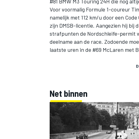
#81 BMW M3 Touring 24H die nog altij
Voor voormalig Formule 1-coureur Tim
namelijk met 112 km/u door een Code
zijn DMSB-licentie. Aangezien hij bij 
strafpunten de Nordschleife-permit w
deelname aan de race. Zodoende moet
laatste uren in de #69 McLaren met B
D
Net binnen