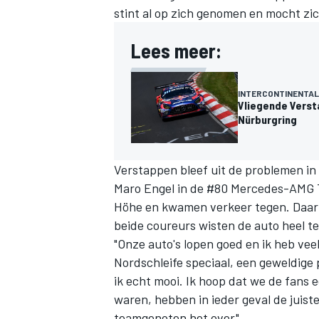
stint al op zich genomen en mocht zi
Lees meer:
INTERCONTINENTAL
Vliegende Verst
Nürburgring
Verstappen bleef uit de problemen in 
Maro Engel in de #80 Mercedes-AMG T
Höhe en kwamen verkeer tegen. Daarb
beide coureurs wisten de auto heel t
"Onze auto's lopen goed en ik heb veel
Nordschleife speciaal, een geweldige
ik echt mooi. Ik hoop dat we de fans
waren, hebben in ieder geval de juis
teamgenoten het over"