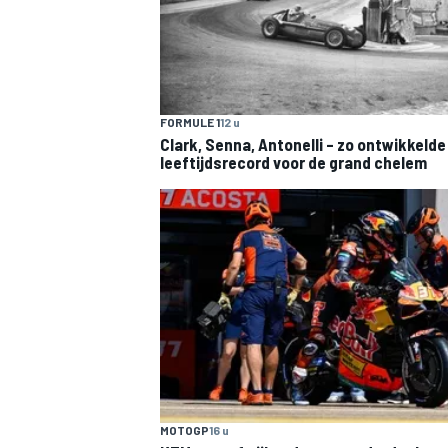
FORMULE 1
12 u
Clark, Senna, Antonelli – zo ontwikkelde
leeftijdsrecord voor de grand chelem
MEER RACEKLASSEN
MOTOGP
16 u