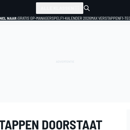
ALLE KLASSEN
NEL NAAR:
GRATIS GP-MANAGERSPEL
F1-KALENDER 2026
MAX VERSTAPPEN
F1-TE
TAPPEN DOORSTAAT