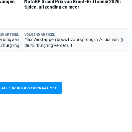
rvangen
MotoGP Grand Prix van Groot-Brittannië 2026:
tijden, uitzending en meer
IG ARTIKEL
VOLGEND ARTIKEL
eiding aan
Max Verstappen bouwt voorsprong in 24 uur van
ürburgring
de Nürburgring verder uit
 ALLE REACTIES EN PRAAT MEE