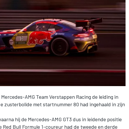
#3 Mercedes-AMG Team Verstappen Racing de leiding in
de zusterbolide met startnummer 80 had ingehaald in zijn
 waarna hij de Mercedes-AMG GT3 dus in leidende positie
 Red Bull Formule 1-coureur had de tweede en derde