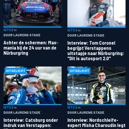
IGTC
2 m
IGTC
2 m
DOOR LAURENS STADE
DOOR LAURENS STADE
Achter de schermen: Max-
Interview: Tom Coronel
mania bij de 24 uur van de
begrijpt Verstappens
Nürburgring
uitstapje naar Nürburgring:
"Dit is autosport 2.0"
UITGELICHT
UITGELICHT
IGTC
2 m
IGTC
2 m
DOOR LAURENS STADE
DOOR LAURENS STADE
Interview: Catsburg onder
Interview: Nordschleife-
indruk van Verstappen:
expert Misha Charoudin legt