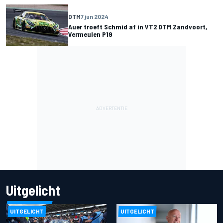
DTM
7 jun 2024
Auer troeft Schmid af in VT2 DTM Zandvoort,
Vermeulen P19
Uitgelicht
UITGELICHT
UITGELICHT