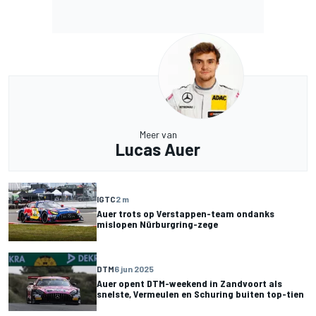
Meer van
Lucas Auer
IGTC
2 m
Auer trots op Verstappen-team ondanks
mislopen Nürburgring-zege
DTM
6 jun 2025
Auer opent DTM-weekend in Zandvoort als
snelste, Vermeulen en Schuring buiten top-tien