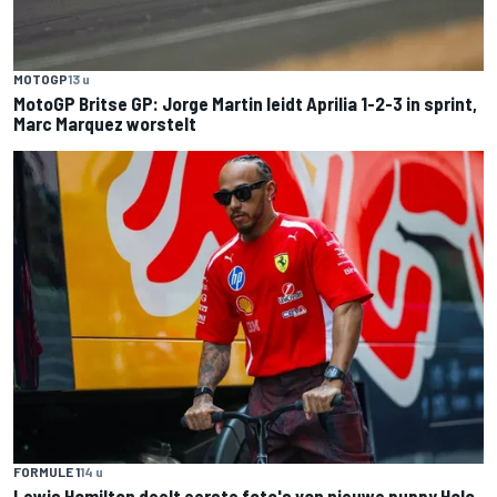
MOTOGP
13 u
MotoGP Britse GP: Jorge Martin leidt Aprilia 1-2-3 in sprint,
Marc Marquez worstelt
FORMULE 1
14 u
Lewis Hamilton deelt eerste foto's van nieuwe puppy Halo