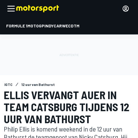
FORMULE 1
MOTOGP
INDYCAR
WEC
DTM
IGTC
12 uur van Bathurst
ELLIS VERVANGT AUER IN
TEAM CATSBURG TIJDENS 12
UUR VAN BATHURST
Philip Ellis is komend weekend in de 12 uur van
Bathurst de teamgenoot van Nicky Catsburg. Hij