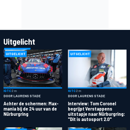
Uitgelicht
UITGELICHT
UITGELICHT
IGTC
2 m
IGTC
2 m
DOOR LAURENS STADE
DOOR LAURENS STADE
Achter de schermen: Max-
Interview: Tom Coronel
mania bij de 24 uur van de
begrijpt Verstappens
Nürburgring
uitstapje naar Nürburgring:
"Dit is autosport 2.0"