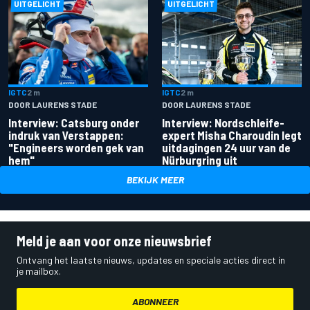
UITGELICHT
UITGELICHT
IGTC
2 m
IGTC
2 m
DOOR LAURENS STADE
DOOR LAURENS STADE
Interview: Catsburg onder
Interview: Nordschleife-
indruk van Verstappen:
expert Misha Charoudin legt
"Engineers worden gek van
uitdagingen 24 uur van de
hem"
Nürburgring uit
BEKIJK MEER
Meld je aan voor onze nieuwsbrief
Ontvang het laatste nieuws, updates en speciale acties direct in
je mailbox.
ABONNEER