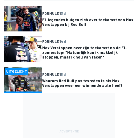
FORMULE 1
3 d
F1-legendes buigen zich over toekomst van Max
Verstappen bij Red Bull
FORMULE 1
4 d
Max Verstappen over zijn toekomst na de F1-
zomerstop: "Natuurlijk kan ik makkelijk
stoppen, maar ik hou van racen"
UITGELICHT
FORMULE 1
5 d
Waarom Red Bull pas tevreden is als Max
Verstappen weer een winnende auto heeft