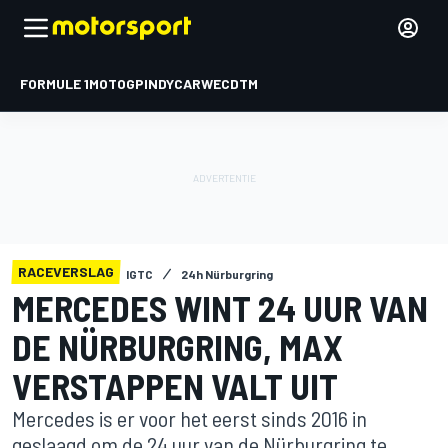
FORMULE 1
MOTOGP
INDYCAR
WEC
DTM
RACEVERSLAG
IGTC
24h Nürburgring
MERCEDES WINT 24 UUR VAN
DE NÜRBURGRING, MAX
VERSTAPPEN VALT UIT
Mercedes is er voor het eerst sinds 2016 in
geslaagd om de 24 uur van de Nürburgring te