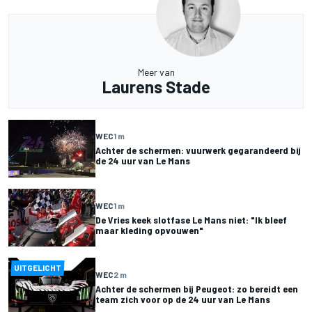
Meer van
Laurens Stade
WEC
1 m
Achter de schermen: vuurwerk gegarandeerd bij
de 24 uur van Le Mans
WEC
1 m
De Vries keek slotfase Le Mans niet: "Ik bleef
maar kleding opvouwen"
UITGELICHT
WEC
2 m
Achter de schermen bij Peugeot: zo bereidt een
team zich voor op de 24 uur van Le Mans