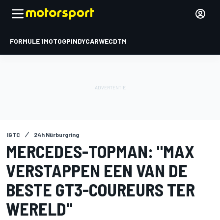
FORMULE 1
MOTOGP
INDYCAR
WEC
DTM
IGTC
24h Nürburgring
MERCEDES-TOPMAN: "MAX
VERSTAPPEN EEN VAN DE
BESTE GT3-COUREURS TER
WERELD"