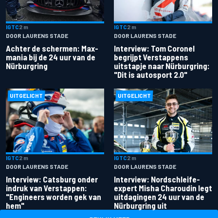
IGTC
2 m
IGTC
2 m
DOOR LAURENS STADE
DOOR LAURENS STADE
Achter de schermen: Max-
Interview: Tom Coronel
mania bij de 24 uur van de
begrijpt Verstappens
Nürburgring
uitstapje naar Nürburgring:
"Dit is autosport 2.0"
UITGELICHT
UITGELICHT
IGTC
2 m
IGTC
2 m
DOOR LAURENS STADE
DOOR LAURENS STADE
Interview: Catsburg onder
Interview: Nordschleife-
indruk van Verstappen:
expert Misha Charoudin legt
"Engineers worden gek van
uitdagingen 24 uur van de
hem"
Nürburgring uit