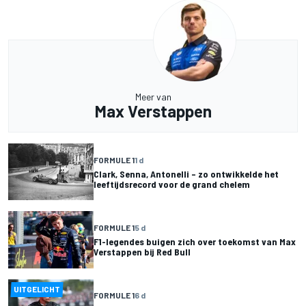
Meer van
Max Verstappen
FORMULE 1
1 d
Clark, Senna, Antonelli – zo ontwikkelde het
leeftijdsrecord voor de grand chelem
FORMULE 1
5 d
F1-legendes buigen zich over toekomst van Max
Verstappen bij Red Bull
UITGELICHT
FORMULE 1
6 d