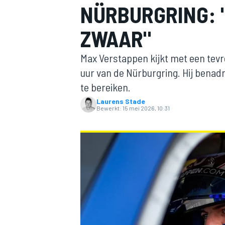
NÜRBURGRING: 
ZWAAR"
Max Verstappen kijkt met een tevre
uur van de Nürburgring. Hij benad
te bereiken.
Laurens Stade
MOTOGP
Bewerkt:
15 mei 2026, 10:31