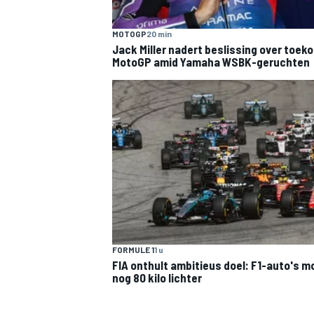
MOTOGP
20 min
Jack Miller nadert beslissing over toek
MotoGP amid Yamaha WSBK-geruchten
MEER RACEKLASSEN
FORMULE 1
1 u
FIA onthult ambitieus doel: F1-auto's 
nog 80 kilo lichter