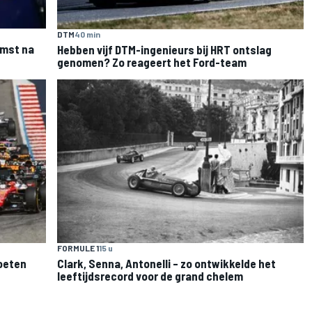
DTM
40 min
omst na
Hebben vijf DTM-ingenieurs bij HRT ontslag
genomen? Zo reageert het Ford-team
FORMULE 1
15 u
moeten
Clark, Senna, Antonelli – zo ontwikkelde het
leeftijdsrecord voor de grand chelem