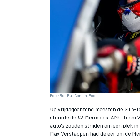
INDYCAR
Foto: Red Bull Content Pool
Op vrijdagochtend moesten de GT3-tea
stuurde de #3 Mercedes-AMG Team Ve
WEC
DTM
auto's zouden strijden om een plek in
Max Verstappen had de eer om de Me