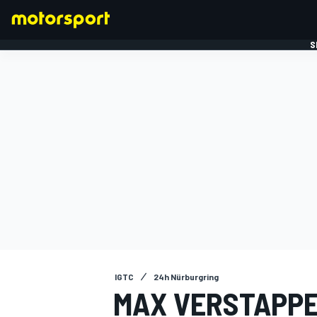
S
FORMULE 1
IGTC
24h Nürburgring
MAX VERSTAPPE