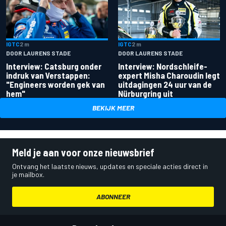
IGTC
2 m
IGTC
2 m
DOOR LAURENS STADE
DOOR LAURENS STADE
Interview: Catsburg onder
Interview: Nordschleife-
indruk van Verstappen:
expert Misha Charoudin legt
"Engineers worden gek van
uitdagingen 24 uur van de
hem"
Nürburgring uit
BEKIJK MEER
Meld je aan voor onze nieuwsbrief
Ontvang het laatste nieuws, updates en speciale acties direct in
je mailbox.
ABONNEER