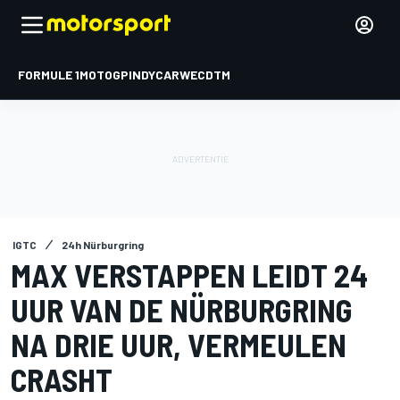
FORMULE 1
MOTOGP
INDYCAR
WEC
DTM
IGTC
24h Nürburgring
MAX VERSTAPPEN LEIDT 24
UUR VAN DE NÜRBURGRING
NA DRIE UUR, VERMEULEN
CRASHT