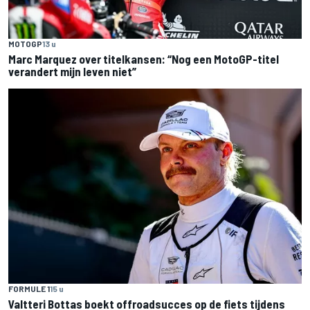
MOTOGP
13 u
Marc Marquez over titelkansen: “Nog een MotoGP-titel
verandert mijn leven niet”
FORMULE 1
15 u
Valtteri Bottas boekt offroadsucces op de fiets tijdens