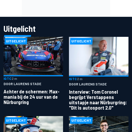
Uitgelicht
UITGELICHT
UITGELICHT
IGTC
2 m
IGTC
2 m
DOOR LAURENS STADE
DOOR LAURENS STADE
Achter de schermen: Max-
Interview: Tom Coronel
mania bij de 24 uur van de
begrijpt Verstappens
Nürburgring
uitstapje naar Nürburgring:
"Dit is autosport 2.0"
UITGELICHT
UITGELICHT