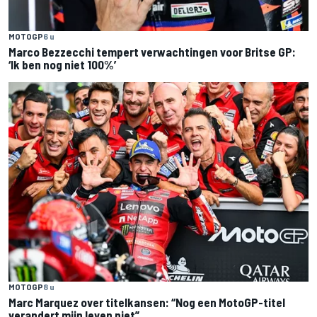
MOTOGP
6 u
Marco Bezzecchi tempert verwachtingen voor Britse GP:
‘Ik ben nog niet 100%’
MOTOGP
8 u
Marc Marquez over titelkansen: “Nog een MotoGP-titel
verandert mijn leven niet”