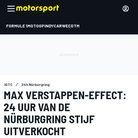
FORMULE 1
MOTOGP
INDYCAR
WEC
DTM
IGTC
24h Nürburgring
MAX VERSTAPPEN-EFFECT:
24 UUR VAN DE
NÜRBURGRING STIJF
UITVERKOCHT