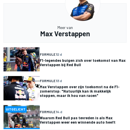
Meer van
Max Verstappen
FORMULE 1
2 d
F1-legendes buigen zich over toekomst van Max
Verstappen bij Red Bull
FORMULE 1
3 d
Max Verstappen over zijn toekomst na de F1-
zomerstop: "Natuurlijk kan ik makkelijk
stoppen, maar ik hou van racen"
UITGELICHT
FORMULE 1
4 d
Waarom Red Bull pas tevreden is als Max
Verstappen weer een winnende auto heeft