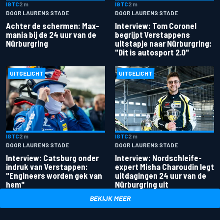
IGTC
2 m
IGTC
2 m
DOOR LAURENS STADE
DOOR LAURENS STADE
Achter de schermen: Max-
Interview: Tom Coronel
mania bij de 24 uur van de
begrijpt Verstappens
Nürburgring
uitstapje naar Nürburgring:
"Dit is autosport 2.0"
UITGELICHT
UITGELICHT
IGTC
2 m
IGTC
2 m
DOOR LAURENS STADE
DOOR LAURENS STADE
Interview: Catsburg onder
Interview: Nordschleife-
indruk van Verstappen:
expert Misha Charoudin legt
"Engineers worden gek van
uitdagingen 24 uur van de
hem"
Nürburgring uit
BEKIJK MEER