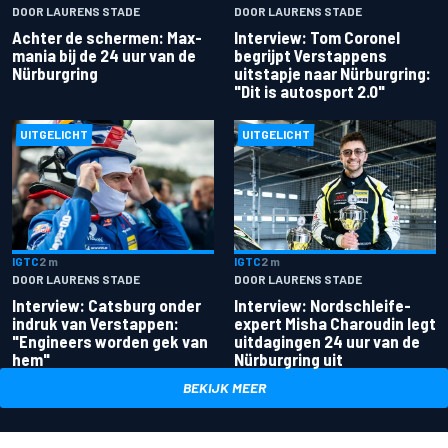
DOOR LAURENS STADE
DOOR LAURENS STADE
Achter de schermen: Max-
Interview: Tom Coronel
mania bij de 24 uur van de
begrijpt Verstappens
Nürburgring
uitstapje naar Nürburgring:
"Dit is autosport 2.0"
UITGELICHT
UITGELICHT
IGTC
2 m
IGTC
2 m
DOOR LAURENS STADE
DOOR LAURENS STADE
Interview: Catsburg onder
Interview: Nordschleife-
indruk van Verstappen:
expert Misha Charoudin legt
"Engineers worden gek van
uitdagingen 24 uur van de
hem"
Nürburgring uit
BEKIJK MEER