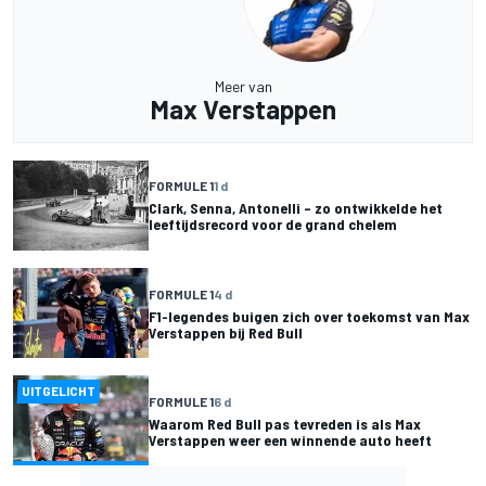
Meer van
Max Verstappen
FORMULE 1
1 d
Clark, Senna, Antonelli – zo ontwikkelde het
leeftijdsrecord voor de grand chelem
FORMULE 1
4 d
F1-legendes buigen zich over toekomst van Max
Verstappen bij Red Bull
UITGELICHT
FORMULE 1
6 d
Waarom Red Bull pas tevreden is als Max
Verstappen weer een winnende auto heeft