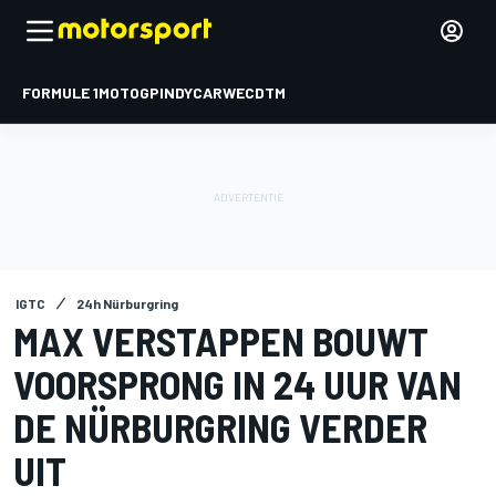
FORMULE 1
MOTOGP
INDYCAR
WEC
DTM
IGTC
24h Nürburgring
MAX VERSTAPPEN BOUWT
VOORSPRONG IN 24 UUR VAN
DE NÜRBURGRING VERDER
UIT