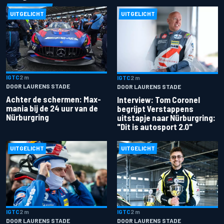
UITGELICHT
UITGELICHT
IGTC
2 m
IGTC
2 m
DOOR LAURENS STADE
DOOR LAURENS STADE
Achter de schermen: Max-
Interview: Tom Coronel
mania bij de 24 uur van de
begrijpt Verstappens
Nürburgring
uitstapje naar Nürburgring:
"Dit is autosport 2.0"
UITGELICHT
UITGELICHT
IGTC
2 m
IGTC
2 m
DOOR LAURENS STADE
DOOR LAURENS STADE