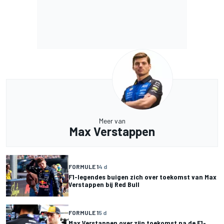
Meer van
Max Verstappen
FORMULE 1
4 d
F1-legendes buigen zich over toekomst van Max
Verstappen bij Red Bull
FORMULE 1
5 d
Max Verstappen over zijn toekomst na de F1-