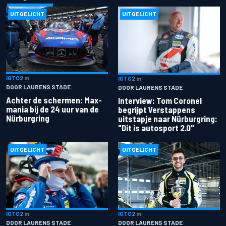
UITGELICHT
UITGELICHT
IGTC
2 m
IGTC
2 m
DOOR LAURENS STADE
DOOR LAURENS STADE
Achter de schermen: Max-
Interview: Tom Coronel
mania bij de 24 uur van de
begrijpt Verstappens
Nürburgring
uitstapje naar Nürburgring:
"Dit is autosport 2.0"
UITGELICHT
UITGELICHT
IGTC
2 m
IGTC
2 m
DOOR LAURENS STADE
DOOR LAURENS STADE