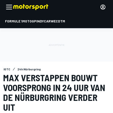
FORMULE 1
MOTOGP
INDYCAR
WEC
DTM
IGTC
24h Nürburgring
MAX VERSTAPPEN BOUWT
VOORSPRONG IN 24 UUR VAN
DE NÜRBURGRING VERDER
UIT