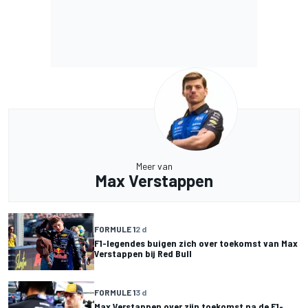
Meer van
Max Verstappen
FORMULE 1
2 d
F1-legendes buigen zich over toekomst van Max
Verstappen bij Red Bull
FORMULE 1
3 d
Max Verstappen over zijn toekomst na de F1-