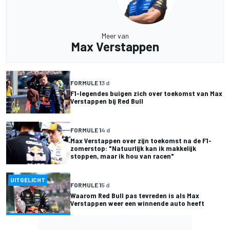
Meer van
Max Verstappen
FORMULE 1
3 d
F1-legendes buigen zich over toekomst van Max
Verstappen bij Red Bull
FORMULE 1
4 d
Max Verstappen over zijn toekomst na de F1-
zomerstop: "Natuurlijk kan ik makkelijk
stoppen, maar ik hou van racen"
UITGELICHT
FORMULE 1
5 d
Waarom Red Bull pas tevreden is als Max
Verstappen weer een winnende auto heeft