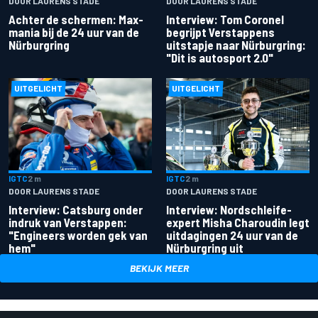
DOOR LAURENS STADE
DOOR LAURENS STADE
Achter de schermen: Max-
Interview: Tom Coronel
mania bij de 24 uur van de
begrijpt Verstappens
Nürburgring
uitstapje naar Nürburgring:
"Dit is autosport 2.0"
UITGELICHT
UITGELICHT
IGTC
2 m
IGTC
2 m
DOOR LAURENS STADE
DOOR LAURENS STADE
Interview: Catsburg onder
Interview: Nordschleife-
indruk van Verstappen:
expert Misha Charoudin legt
"Engineers worden gek van
uitdagingen 24 uur van de
hem"
Nürburgring uit
BEKIJK MEER