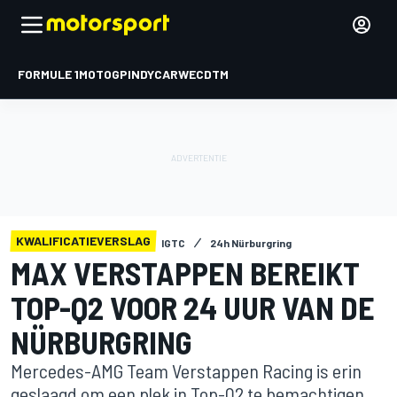
FORMULE 1
MOTOGP
INDYCAR
WEC
DTM
KWALIFICATIEVERSLAG
IGTC
24h Nürburgring
MAX VERSTAPPEN BEREIKT
TOP-Q2 VOOR 24 UUR VAN DE
NÜRBURGRING
Mercedes-AMG Team Verstappen Racing is erin
geslaagd om een plek in Top-Q2 te bemachtigen