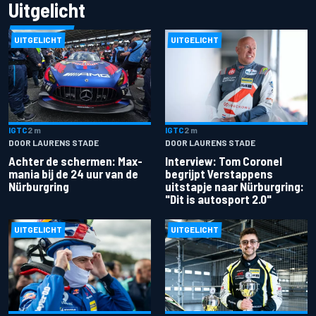
Uitgelicht
UITGELICHT
UITGELICHT
IGTC
2 m
IGTC
2 m
DOOR LAURENS STADE
DOOR LAURENS STADE
Achter de schermen: Max-
Interview: Tom Coronel
mania bij de 24 uur van de
begrijpt Verstappens
Nürburgring
uitstapje naar Nürburgring:
"Dit is autosport 2.0"
UITGELICHT
UITGELICHT