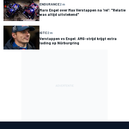
ENDURANCE
2 m
Maro Engel over Max Verstappen na 'rel': "Relatie
was altijd uitstekend"
IGTC
2 m
Verstappen vs Engel: AMG-strijd krijgt extra
lading op Nürburgring