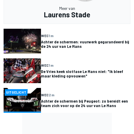
Meer van
Laurens Stade
WEC
1 m
Achter de schermen: vuurwerk gegarandeerd bij
de 24 uur van Le Mans
WEC
1 m
De Vries keek slotfase Le Mans niet: "Ik bleef
maar kleding opvouwen"
UITGELICHT
WEC
2 m
Achter de schermen bij Peugeot: zo bereidt een
team zich voor op de 24 uur van Le Mans