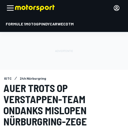
FORMULE 1
MOTOGP
INDYCAR
WEC
DTM
IGTC
24h Nürburgring
AUER TROTS OP
VERSTAPPEN-TEAM
ONDANKS MISLOPEN
NÜRBURGRING-ZEGE