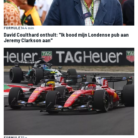
FORMULE 1
44 min
David Coulthard onthult: "Ik bood mijn Londense pub aan
Jeremy Clarkson aan"
FORMULE 1
2 u