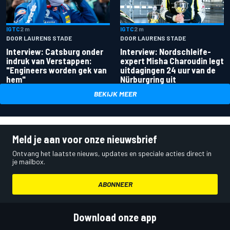
IGTC
2 m
IGTC
2 m
DOOR LAURENS STADE
DOOR LAURENS STADE
Interview: Catsburg onder
Interview: Nordschleife-
indruk van Verstappen:
expert Misha Charoudin legt
"Engineers worden gek van
uitdagingen 24 uur van de
hem"
Nürburgring uit
BEKIJK MEER
Meld je aan voor onze nieuwsbrief
Ontvang het laatste nieuws, updates en speciale acties direct in
je mailbox.
ABONNEER
Download onze app