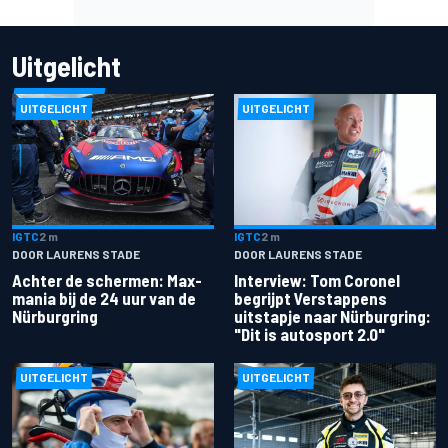
Uitgelicht
UITGELICHT
UITGELICHT
IGTC
2 m
IGTC
2 m
DOOR LAURENS STADE
DOOR LAURENS STADE
Achter de schermen: Max-
Interview: Tom Coronel
mania bij de 24 uur van de
begrijpt Verstappens
Nürburgring
uitstapje naar Nürburgring:
"Dit is autosport 2.0"
UITGELICHT
UITGELICHT