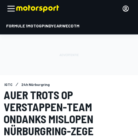
FORMULE 1
MOTOGP
INDYCAR
WEC
DTM
IGTC
24h Nürburgring
AUER TROTS OP
VERSTAPPEN-TEAM
ONDANKS MISLOPEN
NÜRBURGRING-ZEGE