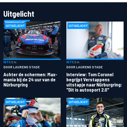
Uitgelicht
UITGELICHT
UITGELICHT
IGTC
2 m
IGTC
2 m
DOOR LAURENS STADE
DOOR LAURENS STADE
Achter de schermen: Max-
Interview: Tom Coronel
mania bij de 24 uur van de
begrijpt Verstappens
Nürburgring
uitstapje naar Nürburgring:
"Dit is autosport 2.0"
UITGELICHT
UITGELICHT