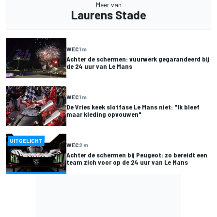
Meer van
Laurens Stade
WEC
1 m
Achter de schermen: vuurwerk gegarandeerd bij
de 24 uur van Le Mans
WEC
1 m
De Vries keek slotfase Le Mans niet: "Ik bleef
maar kleding opvouwen"
UITGELICHT
WEC
2 m
Achter de schermen bij Peugeot: zo bereidt een
team zich voor op de 24 uur van Le Mans