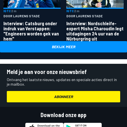
IGTC
2 m
IGTC
2 m
DOOR LAURENS STADE
DOOR LAURENS STADE
Interview: Catsburg onder
Interview: Nordschleife-
indruk van Verstappen:
expert Misha Charoudin legt
"Engineers worden gek van
uitdagingen 24 uur van de
hem"
Nürburgring uit
BEKIJK MEER
Meld je aan voor onze nieuwsbrief
Ontvang het laatste nieuws, updates en speciale acties direct in
je mailbox.
ABONNEER
Download onze app