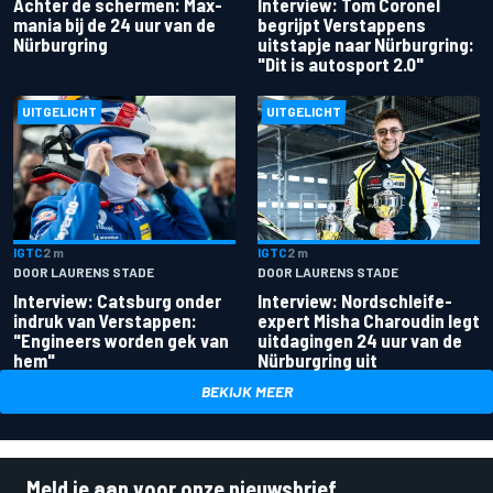
Achter de schermen: Max-
Interview: Tom Coronel
mania bij de 24 uur van de
begrijpt Verstappens
Nürburgring
uitstapje naar Nürburgring:
"Dit is autosport 2.0"
UITGELICHT
UITGELICHT
IGTC
2 m
IGTC
2 m
DOOR LAURENS STADE
DOOR LAURENS STADE
Interview: Catsburg onder
Interview: Nordschleife-
indruk van Verstappen:
expert Misha Charoudin legt
"Engineers worden gek van
uitdagingen 24 uur van de
hem"
Nürburgring uit
BEKIJK MEER
Meld je aan voor onze nieuwsbrief