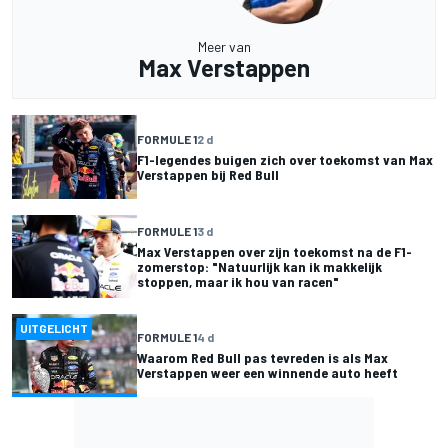
Meer van
Max Verstappen
FORMULE 1
2 d
F1-legendes buigen zich over toekomst van Max
Verstappen bij Red Bull
FORMULE 1
3 d
Max Verstappen over zijn toekomst na de F1-
zomerstop: "Natuurlijk kan ik makkelijk
stoppen, maar ik hou van racen"
UITGELICHT
FORMULE 1
4 d
Waarom Red Bull pas tevreden is als Max
Verstappen weer een winnende auto heeft