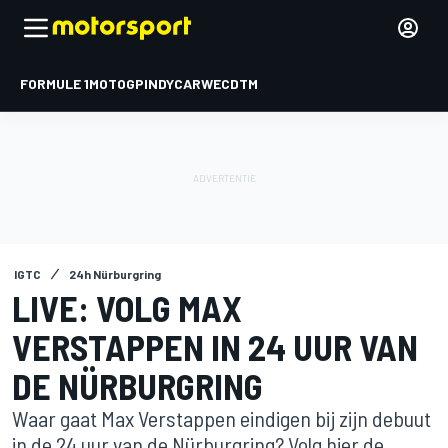
FORMULE 1
MOTOGP
INDYCAR
WEC
DTM
IGTC
24h Nürburgring
LIVE: VOLG MAX
VERSTAPPEN IN 24 UUR VAN
DE NÜRBURGRING
Waar gaat Max Verstappen eindigen bij zijn debuut
in de 24 uur van de Nürburgring? Volg hier de