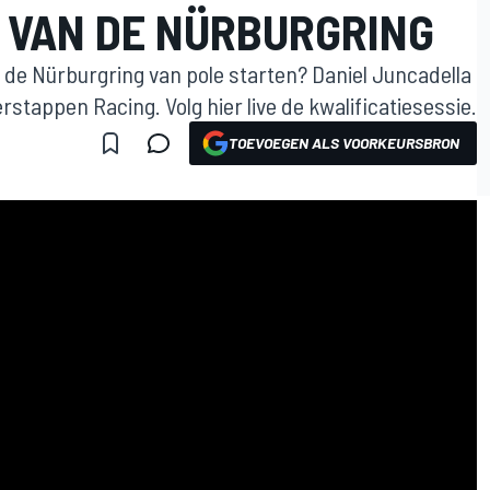
R VAN DE NÜRBURGRING
de Nürburgring van pole starten? Daniel Juncadella
stappen Racing. Volg hier live de kwalificatiesessie.
TOEVOEGEN ALS VOORKEURSBRON