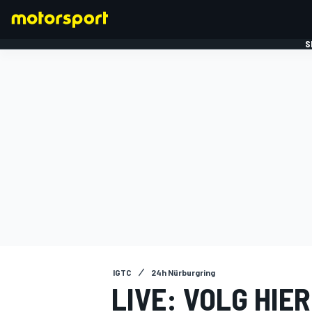
S
FORMULE 1
IGTC
24h Nürburgring
LIVE: VOLG HIER