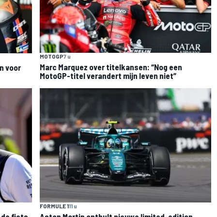
MOTOGP
7 u
Marc Marquez over titelkansen: “Nog een
n voor
MotoGP-titel verandert mijn leven niet”
FORMULE 1
11 u
de fiets
Aston Martin onthult nieuwe limited-edition