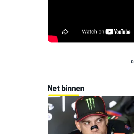
INDYCAR
D
Net binnen
WEC
DTM