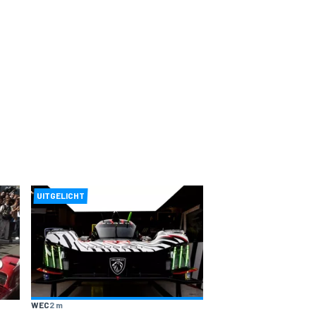
UITGELICHT
WEC
2 m