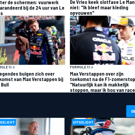
De Vries keek slotfase Le Ma
ter de schermen: vuurwerk
niet: "Ik bleef maar kleding
arandeerd bij de 24 uur van Le
opvouwen"
ns
ULE 1
2 d
FORMULE 1
3 d
legendes buigen zich over
Max Verstappen over zijn
komst van Max Verstappen bij
toekomst na de F1-zomerstop
 Bull
"Natuurlijk kan ik makkelijk
stoppen, maar ik hou van rac
G
TGELICHT
UITGELICHT