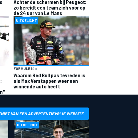
ns
Achter de schermen bij Peugeot:
zo bereidt een team zich voor op
de 24 uur van Le Mans
UITGELICHT
FORMULE 1
4 d
Waarom Red Bull pas tevreden is
:
als Max Verstappen weer een
winnende auto heeft
en"
ENIET VAN EEN ADVERTENTIEVRIJE WEBSITE
UITGELICHT