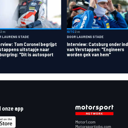
IGTC
2 m
2 m
DOOR LAURENS STADE
R LAURENS STADE
Interview: Catsburg onder in
erview: Tom Coronel begrijpt
van Verstappen: "Engineers
stappens uitstapje naar
worden gek van hem"
burgring: "Dit is autosport
"
 onze app
Motor1.com
Motorsportjobs.com