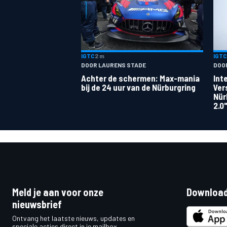
IGTC
2 m
IGTC
DOOR LAURENS STADE
DOO
Achter de schermen: Max-mania
Int
bij de 24 uur van de Nürburgring
Ver
Nür
2.0
Meld je aan voor onze
Download
nieuwsbrief
Ontvang het laatste nieuws, updates en
speciale acties direct in je mailbox.