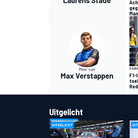
Laurens Stade
Ach
geg
Ma
MEER RACEKLASSEN
FORM
Meer van
Max Verstappen
F1-
toe
Red
Uitgelicht
UITGELICHT
UI