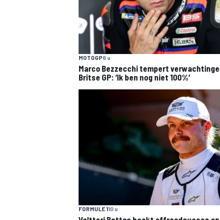
MOTOGP
6 u
Marco Bezzecchi tempert verwachtinge
Britse GP: ‘Ik ben nog niet 100%’
FORMULE 1
10 u
Valtteri Bottas boekt offroadsucces op 