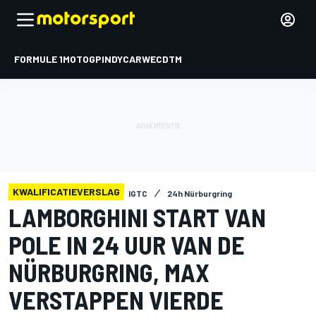
FORMULE 1
MOTOGP
INDYCAR
WEC
DTM
KWALIFICATIEVERSLAG
IGTC
24h Nürburgring
LAMBORGHINI START VAN
POLE IN 24 UUR VAN DE
NÜRBURGRING, MAX
VERSTAPPEN VIERDE