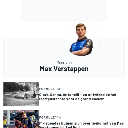
Meer van
Max Verstappen
FORMULE 1
1 d
Clark, Senna, Antonelli – zo ontwikkelde het
leeftijdsrecord voor de grand chelem
FORMULE 1
4 d
F1-legendes buigen zich over toekomst van Max
Verstappen bij Red Bull