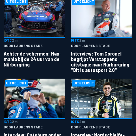
UITGELICHT
UITGELICHT
IGTC
2 m
IGTC
2 m
DOOR LAURENS STADE
DOOR LAURENS STADE
Achter de schermen: Max-
Interview: Tom Coronel
mania bij de 24 uur van de
begrijpt Verstappens
Nürburgring
uitstapje naar Nürburgring:
"Dit is autosport 2.0"
UITGELICHT
UITGELICHT
IGTC
2 m
IGTC
2 m
DOOR LAURENS STADE
DOOR LAURENS STADE
Interview: Catsburg onder
Interview: Nordschleife-