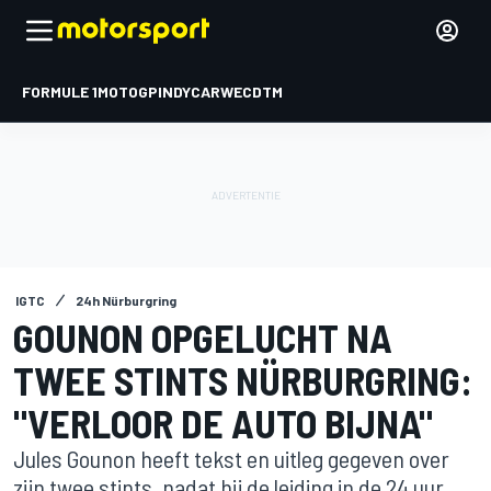
FORMULE 1
MOTOGP
INDYCAR
WEC
DTM
IGTC
24h Nürburgring
GOUNON OPGELUCHT NA
TWEE STINTS NÜRBURGRING:
"VERLOOR DE AUTO BIJNA"
Jules Gounon heeft tekst en uitleg gegeven over
zijn twee stints, nadat hij de leiding in de 24 uur