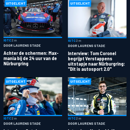
UITGELICHT
UITGELICHT
IGTC
2 m
IGTC
2 m
DOOR LAURENS STADE
DOOR LAURENS STADE
Achter de schermen: Max-
Interview: Tom Coronel
mania bij de 24 uur van de
begrijpt Verstappens
Nürburgring
uitstapje naar Nürburgring:
"Dit is autosport 2.0"
UITGELICHT
UITGELICHT
IGTC
2 m
IGTC
2 m
DOOR LAURENS STADE
DOOR LAURENS STADE