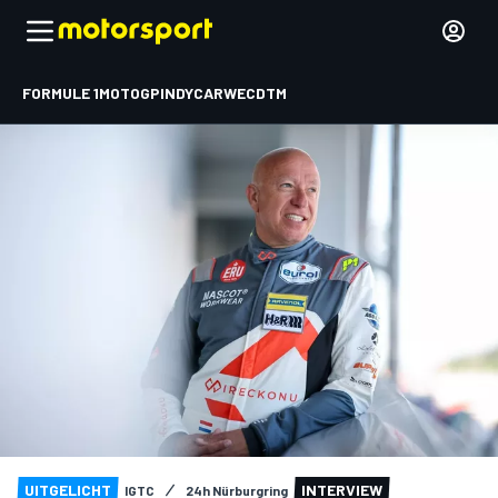
FORMULE 1
MOTOGP
INDYCAR
WEC
DTM
UITGELICHT
INTERVIEW
IGTC
24h Nürburgring