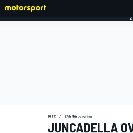
S
FORMULE 1
IGTC
24h Nürburgring
JUNCADELLA OV