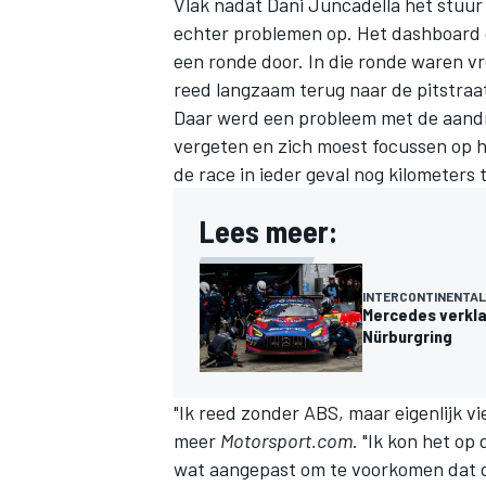
Vlak nadat Dani Juncadella het stuu
echter problemen op. Het dashboard
een ronde door. In die ronde waren v
reed langzaam terug naar de pitstraa
Daar werd een probleem met de aandr
vergeten en zich moest focussen op h
de race in ieder geval nog kilometers
Lees meer:
INTERCONTINENTAL
Mercedes verkla
Nürburgring
"Ik reed zonder ABS, maar eigenlijk v
meer
Motorsport.com
. "Ik kon het o
wat aangepast om te voorkomen dat 