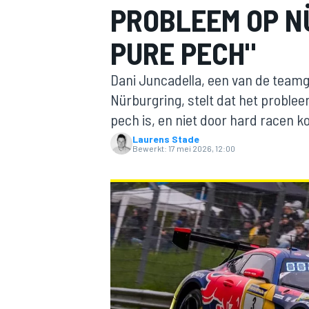
PROBLEEM OP N
PURE PECH"
Dani Juncadella, een van de team
Nürburgring, stelt dat het proble
pech is, en niet door hard racen k
Laurens Stade
MOTOGP
Bewerkt:
17 mei 2026, 12:00