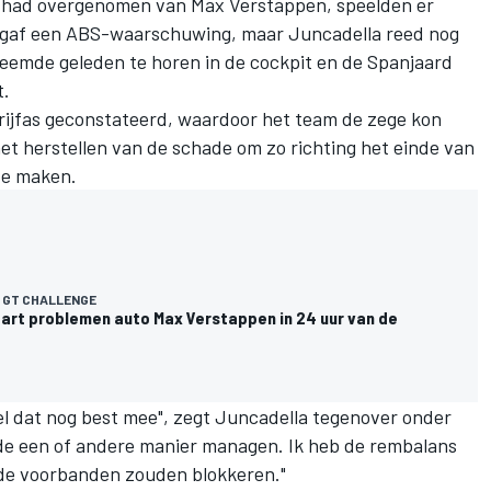
r had overgenomen van Max Verstappen, speelden er
 gaf een ABS-waarschuwing, maar Juncadella reed nog
reemde geleden te horen in de cockpit en de Spanjaard
t.
ijfas geconstateerd, waardoor het team de zege kon
et herstellen van de schade om zo richting het einde van
 te maken.
 GT CHALLENGE
art problemen auto Max Verstappen in 24 uur van de
iel dat nog best mee", zegt Juncadella tegenover onder
p de een of andere manier managen. Ik heb de rembalans
de voorbanden zouden blokkeren."