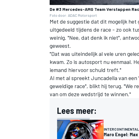
De #3 Mercedes-AMG Team Verstappen Racing
Foto door: ADAC Motorsport
Met de suggestie dat dit mogelijk het 
uitgedeeld tijdens de race - zo ook 
weinig. "Nee, dat denk ik niet", antwo
geweest.
"Dat was uiteindelijk al vele uren ge
MEER RACEKLASSEN
kwam. Zo is autosport nu eenmaal. He
iemand hiervoor schuld treft."
Al met al spreekt Juncadella van een
geweldige race", blikt hij terug. "We r
van om deze wedstrijd te winnen."
Lees meer:
INTERCONTINENTAL
Maro Engel: Max