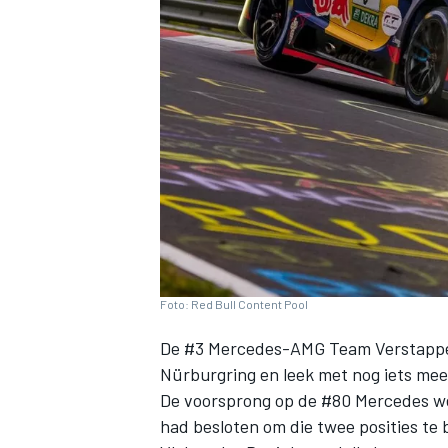
INDYCAR
Foto: Red Bull Content Pool
De #3 Mercedes-AMG Team Verstappen R
Nürburgring en leek met nog iets meer
WEC
DTM
De voorsprong op de #80 Mercedes wer
had besloten om die twee posities te 